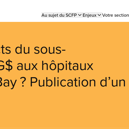
Main
Au sujet du SCFP
Enjeux
Votre section
navigation
ts du sous-
G$ aux hôpitaux
Bay ? Publication d’un