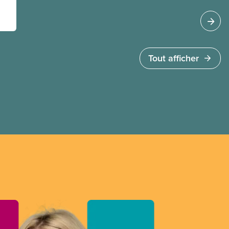
L’accès aux soins doit dépendre des besoins
médicaux, pas de la capacité à payer.
Tout afficher