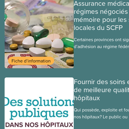
Assurance médica
régimes négociés 
mémoire pour les 
locales du SCFP
Certaines provinces ont si
d’adhésion au régime fédér
médicaments. Les sections
ces provinces s’interrogent
Fiche d’information
ce régime pourrait avoir su
sociaux actuels.
Fournir des soins 
de meilleure quali
hôpitaux
Qui possède, exploite et fou
nos hôpitaux? Le public ou l
une différence. Un hôpital 