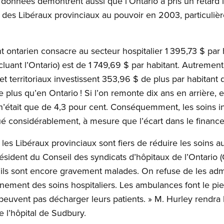
 données démontrent aussi que l’Ontario a pris un retard i
 des Libéraux provinciaux au pouvoir en 2003, particuliè
 ontarien consacre au secteur hospitalier 1 395,73 $ par h
ant l’Ontario) est de 1 749,69 $ par habitant. Autrement d
 territoriaux investissent 353,96 $ de plus par habitant d
 plus qu’en Ontario ! Si l’on remonte dix ans en arrière, 
s n’était que de 4,3 pour cent. Conséquemment, les soins i
ué considérablement, à mesure que l’écart dans le finance
 les Libéraux provinciaux sont fiers de réduire les soins au
résident du Conseil des syndicats d’hôpitaux de l’Ontario
u’ils sont encore gravement malades. On refuse de les adme
onnement des soins hospitaliers. Les ambulances font le pie
peuvent pas décharger leurs patients. » M. Hurley rendra 
l’hôpital de Sudbury.