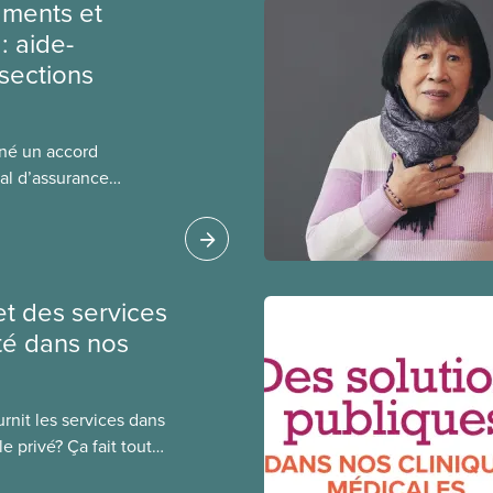
ments et
: aide-
sections
gné un accord
al d’assurance
 locales du SCFP dans
 sur l’incidence que
r leurs avantages
et des services
té dans nos
rnit les services dans
e privé? Ça fait toute
public coûte moins