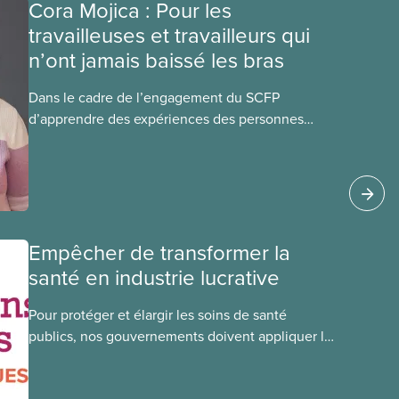
Cora Mojica : Pour les
travailleuses et travailleurs qui
n’ont jamais baissé les bras
Dans le cadre de l’engagement du SCFP
d’apprendre des expériences des personnes
autochtones, noires et racisées, et de célébrer
leurs réussites, nous vous présentons des
membres du Comité national pour la justice
raciale et du Conseil national des Autochtones.
L’article de ce mois-ci présente Cora Mojica,
membre du Comité national pour la
Empêcher de transformer la
justice raciale.
santé en industrie lucrative
Pour protéger et élargir les soins de santé
publics, nos gouvernements doivent appliquer la
Loi canadienne sur la santé et se garder d’avoir
recours à des services privés à but lucratif.