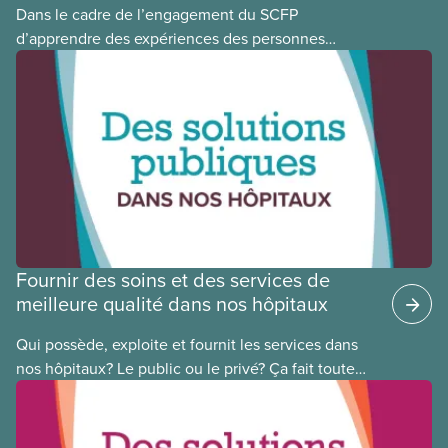
Dans le cadre de l’engagement du SCFP
d’apprendre des expériences des personnes
autochtones, noires et racisées, et de célébrer
leurs réussites, nous vous présentons des membres
du Comité national pour la justice raciale et du
Conseil national des Autochtones. L’article de ce
mois-ci présente Cora Mojica, membre du Comité
national pour la justice raciale.
Fournir des soins et des services de
meilleure qualité dans nos hôpitaux
Qui possède, exploite et fournit les services dans
nos hôpitaux? Le public ou le privé? Ça fait toute
une différence. Un hôpital public coûte moins cher,
en donne plus et est voué à l’intérêt public.