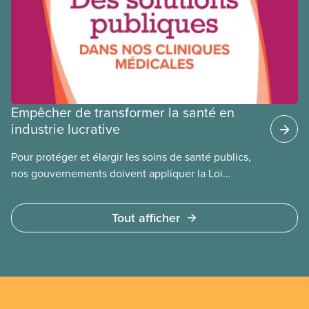
Empêcher de transformer la santé en
industrie lucrative
Pour protéger et élargir les soins de santé publics,
nos gouvernements doivent appliquer la Loi
canadienne sur la santé et se garder d’avoir recours
à des services privés à but lucratif. L’accès aux
Tout afficher
soins doit dépendre des besoins médicaux, pas de
la capacité à payer.