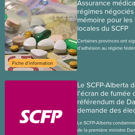
Assurance médica
régimes négociés 
mémoire pour les 
locales du SCFP
Certaines provinces ont si
d’adhésion au régime fédér
médicaments. Les sections
ces provinces s’interrogent
Fiche d’information
ce régime pourrait avoir su
sociaux actuels.
Le SCFP-Alberta 
l’écran de fumée q
référendum de Dan
demande des élec
Le SCFP-Alberta condamne
de la première ministre Dan