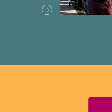
n pourrait rendre
cile pour