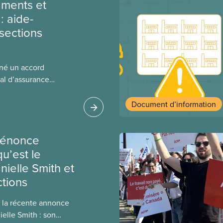
ments et
: aide-
sections
gné un accord
al d’assurance
 locales du SCFP dans
 sur l’incidence que
Document d’information
r leurs avantages
dénonce
u’est le
ielle Smith et
tions
 la récente annonce
ielle Smith : son