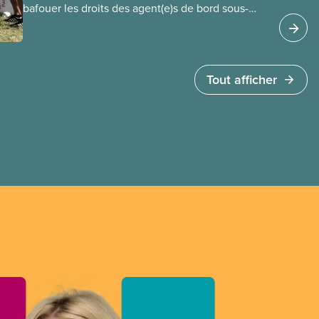
bafouer les droits des agent(e)s de bord sous-
payé(e)s d’Air Canada protégés par la Charte. La
ministre de l’Emploi, Patty Hajdu, n’a attendu que
quelques heures pour accéder à cette demande
de l’entreprise. Le gouvernement libéral a
Tout afficher
invoqué l’article 107 du Code canadien du travail
pour freiner la grève des agent(e)s de bord d’Air
Canada, qui luttaient pour mettre fin au travail
non payé et aux salaires de misère.