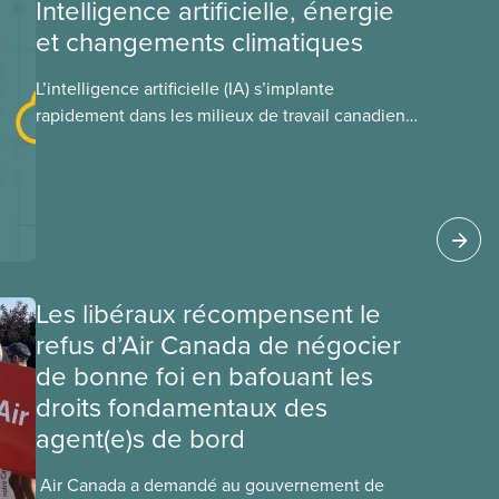
Intelligence artificielle, énergie
et changements climatiques
L’intelligence artificielle (IA) s’implante
rapidement dans les milieux de travail canadiens,
malgré le manque de lois et de règlements pour
l’encadrer et de tests menés en amont. Le
présent document d’information porte sur la
consommation énergétique de l’IA, ses
conséquences environnementales, le rôle du
secteur privé dans l’intensification de ces
conséquences et les mesures à adopter pour
Les libéraux récompensent le
les prévenir.
refus d’Air Canada de négocier
de bonne foi en bafouant les
droits fondamentaux des
agent(e)s de bord
​ Air Canada a demandé au gouvernement de