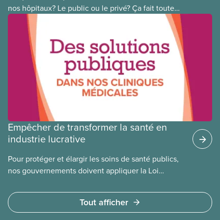
nos hôpitaux? Le public ou le privé? Ça fait toute
une différence. Un hôpital public coûte moins cher,
en donne plus et est voué à l’intérêt public.
Empêcher de transformer la santé en
industrie lucrative
Pour protéger et élargir les soins de santé publics,
nos gouvernements doivent appliquer la Loi
canadienne sur la santé et se garder d’avoir recours
à des services privés à but lucratif. L’accès aux
Tout afficher
soins doit dépendre des besoins médicaux, pas de
la capacité à payer.