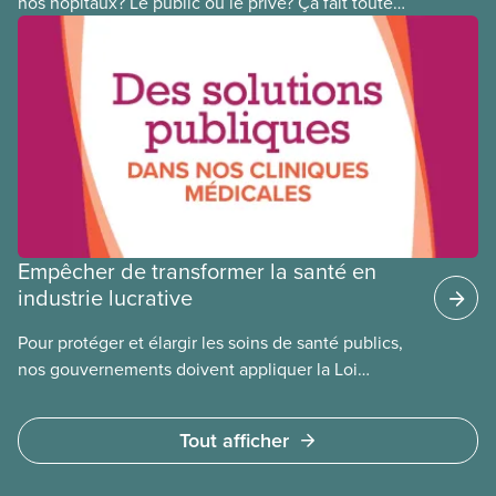
nos hôpitaux? Le public ou le privé? Ça fait toute
une différence. Un hôpital public coûte moins cher,
en donne plus et est voué à l’intérêt public.
Empêcher de transformer la santé en
industrie lucrative
Pour protéger et élargir les soins de santé publics,
nos gouvernements doivent appliquer la Loi
canadienne sur la santé et se garder d’avoir recours
à des services privés à but lucratif. L’accès aux
Tout afficher
soins doit dépendre des besoins médicaux, pas de
la capacité à payer.