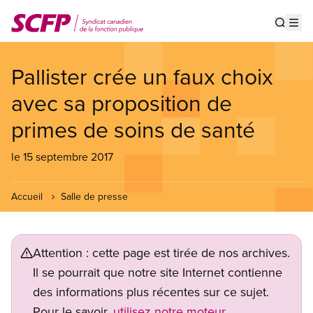
Aller
au
Show s
Op
contenu
principal
Pallister crée un faux choix
avec sa proposition de
primes de soins de santé
le 15 septembre 2017
Accueil
Salle de presse
Attention : cette page est tirée de nos archives.
Il se pourrait que notre site Internet contienne
des informations plus récentes sur ce sujet.
Pour le savoir,
utilisez notre moteur