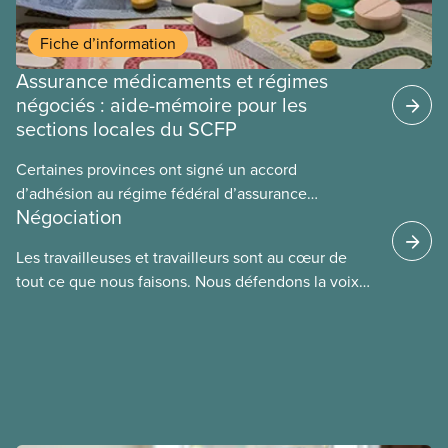
Fiche d’information
Assurance médicaments et régimes
négociés : aide-mémoire pour les
sections locales du SCFP
Certaines provinces ont signé un accord
d’adhésion au régime fédéral d’assurance
Négociation
médicaments. Les sections locales du SCFP dans
ces provinces s’interrogent sur l’incidence que ce
Les travailleuses et travailleurs sont au cœur de
régime pourrait avoir sur leurs avantages
tout ce que nous faisons. Nous défendons la voix
sociaux actuels.
de nos membres à la table de négociation et
déployons les efforts nécessaires pour obtenir des
ententes équitables. Notre objectif : de meilleurs
salaires, des conditions de travail plus sécuritaires
et du respect pour nos membres partout au pays et
dans tous les secteurs.