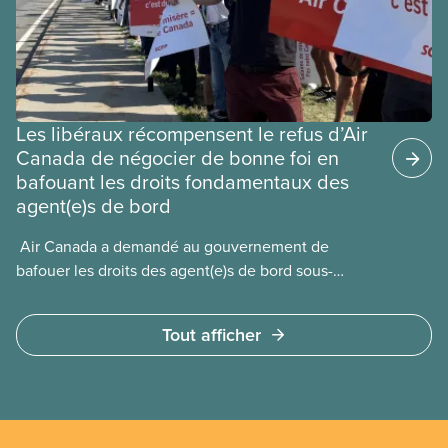
Les libéraux récompensent le refus d’Air
Canada de négocier de bonne foi en
bafouant les droits fondamentaux des
agent(e)s de bord
​ Air Canada a demandé au gouvernement de
bafouer les droits des agent(e)s de bord sous-
payé(e)s d’Air Canada protégés par la Charte. La
ministre de l’Emploi, Patty Hajdu, n’a attendu que
Tout afficher
quelques heures pour accéder à cette demande de
l’entreprise. Le gouvernement libéral a invoqué
l’article 107 du Code canadien du travail pour
freiner la grève des agent(e)s de bord d’Air Canada,
qui luttaient pour mettre fin au travail non payé et