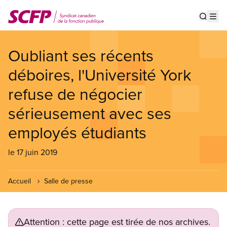
Aller
au
Show s
Op
contenu
principal
Oubliant ses récents
déboires, l'Université York
refuse de négocier
sérieusement avec ses
employés étudiants
le 17 juin 2019
Accueil
Salle de presse
Attention : cette page est tirée de nos archives.