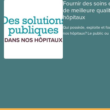
Fournir des soins 
de meilleure quali
hôpitaux
Qui possède, exploite et fou
nos hôpitaux? Le public ou l
une différence. Un hôpital 
cher, en donne plus et est v