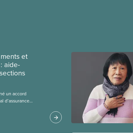
ments et
: aide-
sections
gné un accord
al d’assurance
 locales du SCFP dans
 sur l’incidence que
r leurs avantages