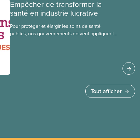
membre du Comité national pour la
Empêcher de transformer la
justice raciale.
santé en industrie lucrative
Pour protéger et élargir les soins de santé
publics, nos gouvernements doivent appliquer la
Loi canadienne sur la santé et se garder d’avoir
recours à des services privés à but lucratif.
L’accès aux soins doit dépendre des besoins
médicaux, pas de la capacité à payer.
Tout afficher