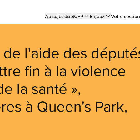
Main
Au sujet du SCFP
Enjeux
Votre section
navigation
 de l'aide des député
re fin à la violence
e la santé »,
ères à Queen's Park,