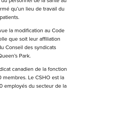
s du personnel de la santé au
irmé qu’un lieu de travail du
patients.
vue la modification au Code
le que soit leur affiliation
 du Conseil des syndicats
Queen’s Park.
dicat canadien de la fonction
00 membres. Le CSHO est la
00 employés du secteur de la