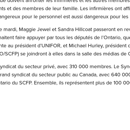
ue doivent affronter les infirmières et les autres membre
ents et des membres de leur famille. Les infirmières ont aff
dangereux pour le personnel est aussi dangereux pour les 
e mardi, Maggie Jewel et Sandra Hillcoat passeront en re
aitent faire appuyer par tous les députés de l’Ontario, quel
jointe au président d’UNIFOR, et Michael Hurley, président
O/SCFP) se joindront à elles dans la salle des médias de 
 syndicat du secteur privé, avec 310 000 membres. Le Syn
 grand syndicat du secteur public au Canada, avec 640 0
ntario du SCFP. Ensemble, ils représentent plus de 100 0