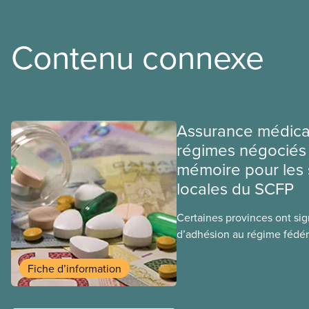
Contenu connexe
Assurance médica
régimes négociés 
mémoire pour les 
locales du SCFP
Certaines provinces ont si
d’adhésion au régime fédér
médicaments. Les sections
ces provinces s’interrogent
Fiche d’information
ce régime pourrait avoir su
sociaux actuels.