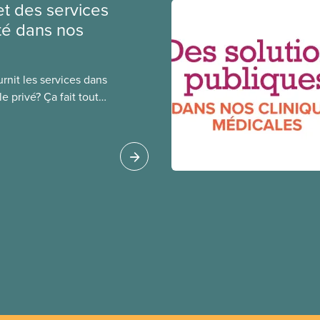
et des services
té dans nos
rnit les services dans
e privé? Ça fait toute
public coûte moins
oué à l’intérêt public.