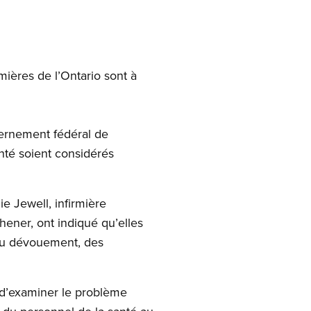
mières de l’Ontario sont à
vernement fédéral de
nté soient considérés
e Jewell, infirmière
chener, ont indiqué qu’elles
 du dévouement, des
e d’examiner le problème