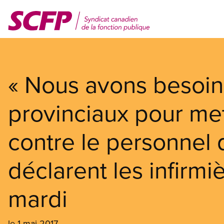
Aller
au
contenu
principal
« Nous avons besoin
provinciaux pour mett
contre le personnel d
déclarent les infirmi
mardi
le 1 mai 2017