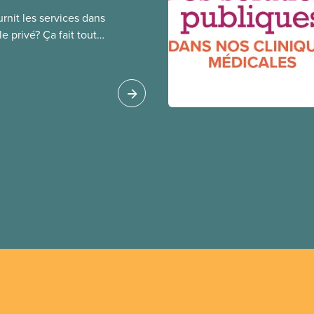
rnit les services dans
e privé? Ça fait toute
public coûte moins
oué à l’intérêt public.