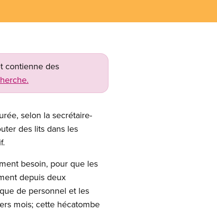
net contienne des
cherche.
urée, selon la secrétaire-
ter des lits dans les
f.
ement besoin, pour que les
lament depuis deux
que de personnel et les
niers mois; cette hécatombe