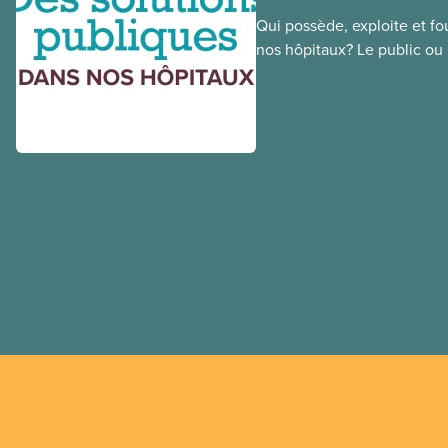
Qui possède, exploite et fou
nos hôpitaux? Le public ou l
une différence. Un hôpital 
cher, en donne plus et est v