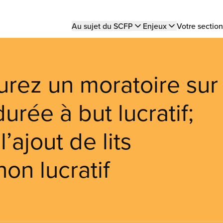
Main
Au sujet du SCFP
Enjeux
Votre section
navigation
urez un moratoire sur
urée à but lucratif;
’ajout de lits
on lucratif