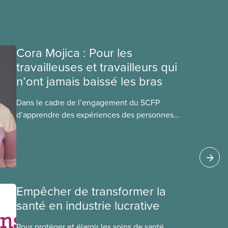
Cora Mojica : Pour les
travailleuses et travailleurs qui
n’ont jamais baissé les bras
Dans le cadre de l’engagement du SCFP
d’apprendre des expériences des personnes
autochtones, noires et racisées, et de célébrer
leurs réussites, nous vous présentons des
membres du Comité national pour la justice
raciale et du Conseil national des Autochtones.
L’article de ce mois-ci présente Cora Mojica,
membre du Comité national pour la
Empêcher de transformer la
justice raciale.
santé en industrie lucrative
Pour protéger et élargir les soins de santé