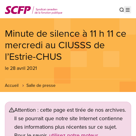
Aller
au
Show s
Op
contenu
principal
Minute de silence à 11 h 11 ce
mercredi au CIUSSS de
l’Estrie-CHUS
le 28 avril 2021
Accueil
Salle de presse
Attention : cette page est tirée de nos archives.
Il se pourrait que notre site Internet contienne
des informations plus récentes sur ce sujet.
Pour le savoir,
utilisez notre moteur