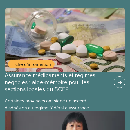
Fiche d’information
Assurance médicaments et régimes
négociés : aide-mémoire pour les
sections locales du SCFP
Certaines provinces ont signé un accord
d’adhésion au régime fédéral d’assurance
médicaments. Les sections locales du SCFP dans
ces provinces s’interrogent sur l’incidence que ce
régime pourrait avoir sur leurs avantages