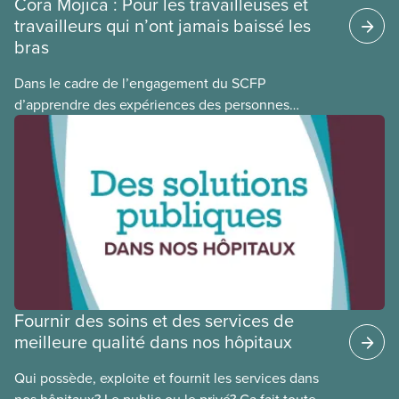
Cora Mojica : Pour les travailleuses et
travailleurs qui n’ont jamais baissé les
bras
Dans le cadre de l’engagement du SCFP
d’apprendre des expériences des personnes
autochtones, noires et racisées, et de célébrer
leurs réussites, nous vous présentons des membres
du Comité national pour la justice raciale et du
Conseil national des Autochtones. L’article de ce
mois-ci présente Cora Mojica, membre du Comité
national pour la justice raciale.
Fournir des soins et des services de
meilleure qualité dans nos hôpitaux
Qui possède, exploite et fournit les services dans
nos hôpitaux? Le public ou le privé? Ça fait toute