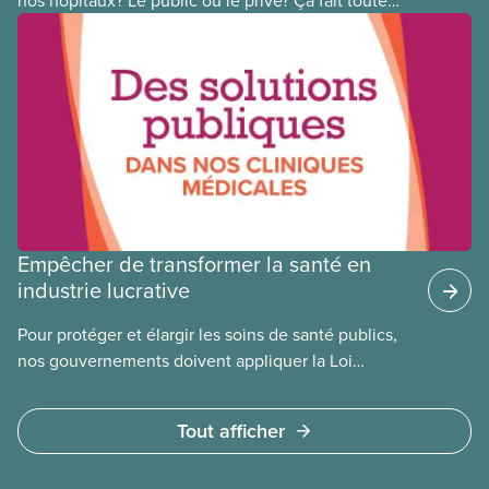
une différence. Un hôpital public coûte moins cher,
en donne plus et est voué à l’intérêt public.
Empêcher de transformer la santé en
industrie lucrative
Pour protéger et élargir les soins de santé publics,
nos gouvernements doivent appliquer la Loi
canadienne sur la santé et se garder d’avoir recours
à des services privés à but lucratif. L’accès aux
Tout afficher
soins doit dépendre des besoins médicaux, pas de
la capacité à payer.