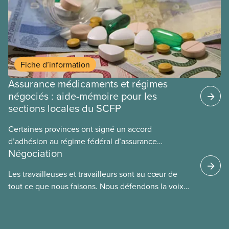
Fiche d’information
Assurance médicaments et régimes
négociés : aide-mémoire pour les
sections locales du SCFP
Certaines provinces ont signé un accord
d’adhésion au régime fédéral d’assurance
Négociation
médicaments. Les sections locales du SCFP dans
ces provinces s’interrogent sur l’incidence que ce
Les travailleuses et travailleurs sont au cœur de
régime pourrait avoir sur leurs avantages
tout ce que nous faisons. Nous défendons la voix
sociaux actuels.
de nos membres à la table de négociation et
déployons les efforts nécessaires pour obtenir des
ententes équitables. Notre objectif : de meilleurs