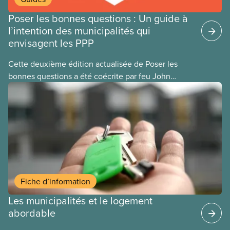
Poser les bonnes questions : Un guide à
l’intention des municipalités qui
envisagent les PPP
Cette deuxième édition actualisée de Poser les
bonnes questions a été coécrite par feu John
Loxley et son fils, le chercheur Salim Loxley. À la
lumière des données et les expériences les plus
récentes au Canada et dans le monde entier, ce
guide examine avec un œil critique les arguments
en faveur et à l’encontre du recours aux
partenariats public-privé (PPP) pour les
infrastructures municipales. Ce texte en ligne est
une adaptation de la version imprimée du guide.
Fiche d’information
Les municipalités et le logement
abordable