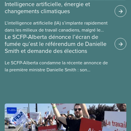
Intelligence artificielle, énergie et
changements climatiques
L’intelligence artificielle (IA) s’implante rapidement
dans les milieux de travail canadiens, malgré le
Le SCFP-Alberta dénonce l’écran de
manque de lois et de règlements pour l’encadrer et
fumée qu’est le référendum de Danielle
de tests menés en amont. Le présent document
Smith et demande des élections
d’information porte sur la consommation
énergétique de l’IA, ses conséquences
Le SCFP-Alberta condamne la récente annonce de
environnementales, le rôle du secteur privé dans
la première ministre Danielle Smith : son
l’intensification de ces conséquences et les
référendum anti-immigration pourrait rendre
mesures à adopter pour les prévenir.
l’exercice du vote plus difficile pour
les Albertain(e)s.