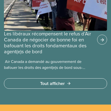
Les libéraux récompensent le refus d’Air
Canada de négocier de bonne foi en
bafouant les droits fondamentaux des
agent(e)s de bord
​ Air Canada a demandé au gouvernement de
bafouer les droits des agent(e)s de bord sous-
payé(e)s d’Air Canada protégés par la Charte. La
ministre de l’Emploi, Patty Hajdu, n’a attendu que
Tout afficher
quelques heures pour accéder à cette demande de
l’entreprise. Le gouvernement libéral a invoqué
l’article 107 du Code canadien du travail pour
freiner la grève des agent(e)s de bord d’Air Canada,
qui luttaient pour mettre fin au travail non payé et