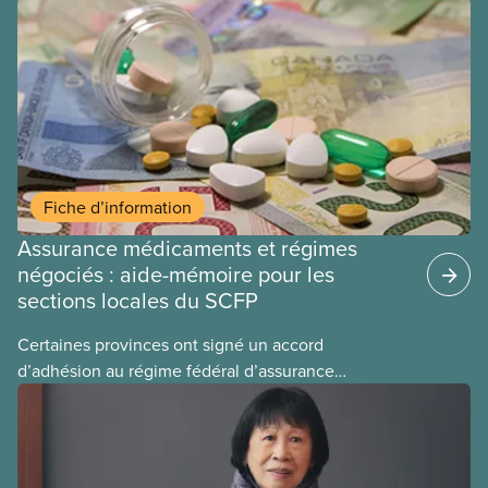
Fiche d’information
Assurance médicaments et régimes
négociés : aide-mémoire pour les
sections locales du SCFP
Certaines provinces ont signé un accord
d’adhésion au régime fédéral d’assurance
médicaments. Les sections locales du SCFP dans
ces provinces s’interrogent sur l’incidence que ce
régime pourrait avoir sur leurs avantages
sociaux actuels.