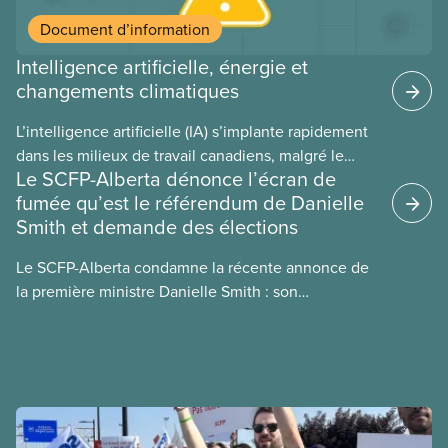
Document d’information
Intelligence artificielle, énergie et
changements climatiques
L’intelligence artificielle (IA) s’implante rapidement
dans les milieux de travail canadiens, malgré le
Le SCFP-Alberta dénonce l’écran de
manque de lois et de règlements pour l’encadrer et
fumée qu’est le référendum de Danielle
de tests menés en amont. Le présent document
Smith et demande des élections
d’information porte sur la consommation
énergétique de l’IA, ses conséquences
Le SCFP-Alberta condamne la récente annonce de
environnementales, le rôle du secteur privé dans
la première ministre Danielle Smith : son
l’intensification de ces conséquences et les
référendum anti-immigration pourrait rendre
mesures à adopter pour les prévenir.
l’exercice du vote plus difficile pour
les Albertain(e)s.