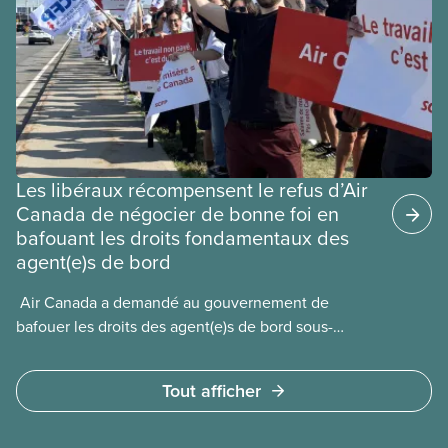
Les libéraux récompensent le refus d’Air
Canada de négocier de bonne foi en
bafouant les droits fondamentaux des
agent(e)s de bord
​ Air Canada a demandé au gouvernement de
bafouer les droits des agent(e)s de bord sous-
payé(e)s d’Air Canada protégés par la Charte. La
ministre de l’Emploi, Patty Hajdu, n’a attendu que
Tout afficher
quelques heures pour accéder à cette demande de
l’entreprise. Le gouvernement libéral a invoqué
l’article 107 du Code canadien du travail pour