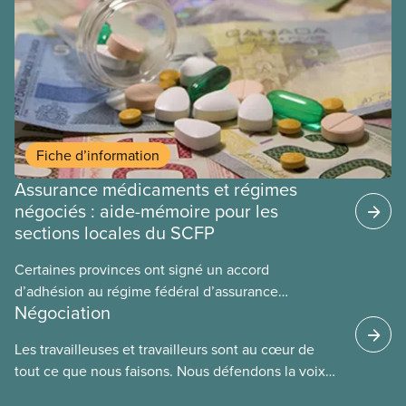
Fiche d’information
Assurance médicaments et régimes
négociés : aide-mémoire pour les
sections locales du SCFP
Certaines provinces ont signé un accord
d’adhésion au régime fédéral d’assurance
Négociation
médicaments. Les sections locales du SCFP dans
ces provinces s’interrogent sur l’incidence que ce
Les travailleuses et travailleurs sont au cœur de
régime pourrait avoir sur leurs avantages
tout ce que nous faisons. Nous défendons la voix
sociaux actuels.
de nos membres à la table de négociation et