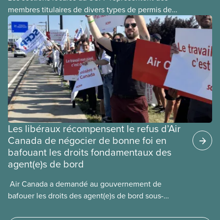
membres titulaires de divers types de permis de
travail temporaires, incluant les permis pour
travailleuses et travailleurs étrangers temporaires,
les permis d’études et les permis de
travail postdiplôme.
Les libéraux récompensent le refus d’Air
Canada de négocier de bonne foi en
bafouant les droits fondamentaux des
agent(e)s de bord
​ Air Canada a demandé au gouvernement de
bafouer les droits des agent(e)s de bord sous-
payé(e)s d’Air Canada protégés par la Charte. La
ministre de l’Emploi, Patty Hajdu, n’a attendu que