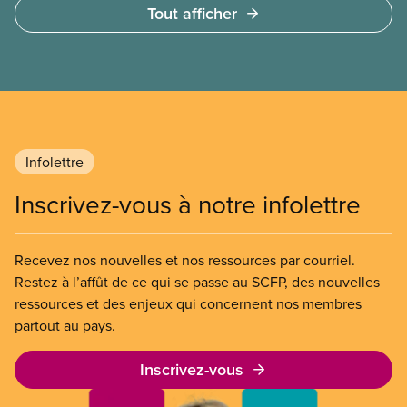
Tout afficher
quelques heures pour accéder à cette demande de
l’entreprise. Le gouvernement libéral a invoqué
l’article 107 du Code canadien du travail pour
freiner la grève des agent(e)s de bord d’Air Canada,
qui luttaient pour mettre fin au travail non payé et
aux salaires de misère.
Infolettre
Inscrivez-vous à notre infolettre
Recevez nos nouvelles et nos ressources par courriel.
Restez à l’affût de ce qui se passe au SCFP, des nouvelles
ressources et des enjeux qui concernent nos membres
partout au pays.
Inscrivez-vous