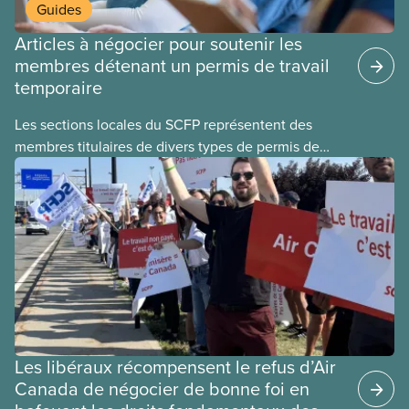
Guides
Articles à négocier pour soutenir les
membres détenant un permis de travail
temporaire
Les sections locales du SCFP représentent des
membres titulaires de divers types de permis de
travail temporaires, incluant les permis pour
travailleuses et travailleurs étrangers temporaires,
les permis d’études et les permis de
travail postdiplôme.
Les libéraux récompensent le refus d’Air
Canada de négocier de bonne foi en