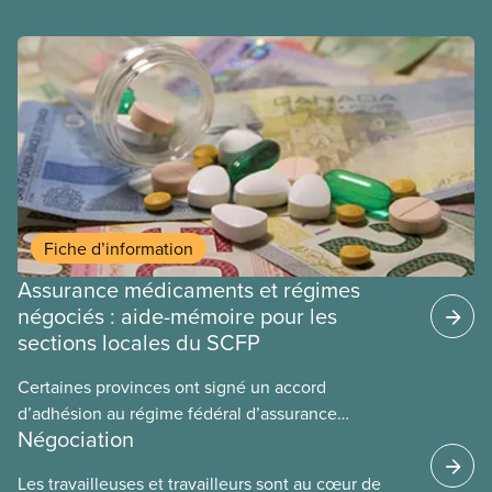
Fiche d’information
Assurance médicaments et régimes
négociés : aide-mémoire pour les
sections locales du SCFP
Certaines provinces ont signé un accord
d’adhésion au régime fédéral d’assurance
Négociation
médicaments. Les sections locales du SCFP dans
ces provinces s’interrogent sur l’incidence que ce
Les travailleuses et travailleurs sont au cœur de
régime pourrait avoir sur leurs avantages