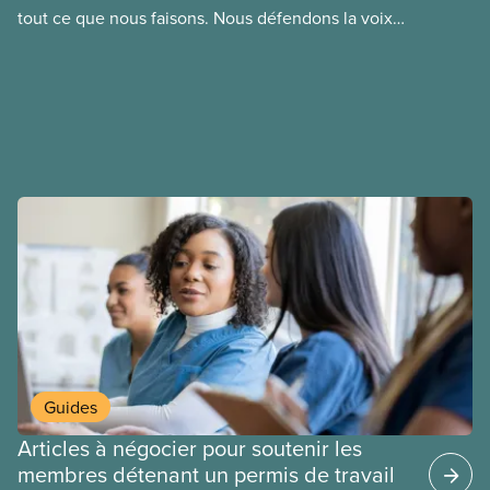
tout ce que nous faisons. Nous défendons la voix
sociaux actuels.
de nos membres à la table de négociation et
déployons les efforts nécessaires pour obtenir des
ententes équitables. Notre objectif : de meilleurs
salaires, des conditions de travail plus sécuritaires
et du respect pour nos membres partout au pays et
dans tous les secteurs.
Guides
Articles à négocier pour soutenir les
membres détenant un permis de travail