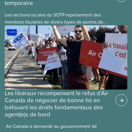
temporaire
Les sections locales du SCFP représentent des
membres titulaires de divers types de permis de
travail temporaires, incluant les permis pour
travailleuses et travailleurs étrangers temporaires,
les permis d’études et les permis de
travail postdiplôme.
Les libéraux récompensent le refus d’Air
Canada de négocier de bonne foi en
bafouant les droits fondamentaux des
agent(e)s de bord
​ Air Canada a demandé au gouvernement de