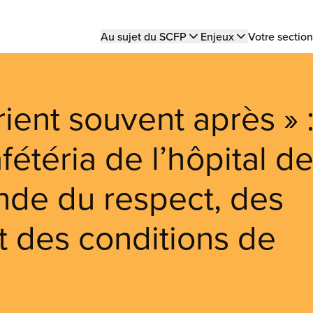
Main
Au sujet du SCFP
Enjeux
Votre section
navigation
ient souvent après » 
fétéria de l’hôpital d
de du respect, des
et des conditions de