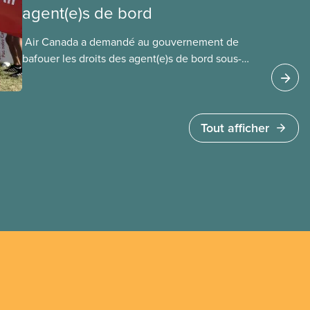
agent(e)s de bord
​ Air Canada a demandé au gouvernement de
bafouer les droits des agent(e)s de bord sous-
payé(e)s d’Air Canada protégés par la Charte. La
ministre de l’Emploi, Patty Hajdu, n’a attendu que
quelques heures pour accéder à cette demande
de l’entreprise. Le gouvernement libéral a
Tout afficher
invoqué l’article 107 du Code canadien du travail
pour freiner la grève des agent(e)s de bord d’Air
Canada, qui luttaient pour mettre fin au travail
non payé et aux salaires de misère.