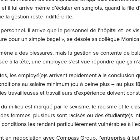
et il lui arrive même d’éclater en sanglots, quand la file d
ue la gestion reste indifférente.
sonnel. Il arrive que le personnel de l’hôpital et les visi
ure pour un simple bagel », se désole sa collègue Monica
 mène à des blessures, mais la gestion se contente de bala
sée à la tête, une employée s’est vue répondre que ça n’av
es, les employé(e)s arrivant rapidement à la conclusion q
conditions au salaire minimum (ou à peine plus – au plus 1
les travailleuses et travailleurs d’expérience doivent co
ue du milieu est marqué par le sexisme, le racisme et le cla
s femmes, plusieurs sont racisés ou des étudiant(e)s int
conditions les rendant particulièrement vulnérables à l’ex
t en négociation avec Compass Group, l’entreprise à but l