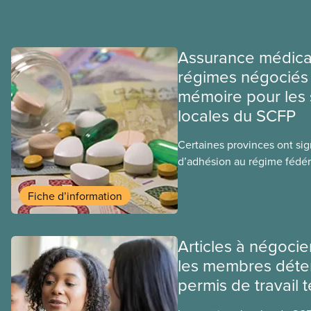
Assurance médica
régimes négociés 
mémoire pour les 
locales du SCFP
Certaines provinces ont si
d’adhésion au régime fédér
médicaments. Les sections
ces provinces s’interrogent
Fiche d’information
ce régime pourrait avoir su
sociaux actuels.
Articles à négocie
les membres déte
permis de travail 