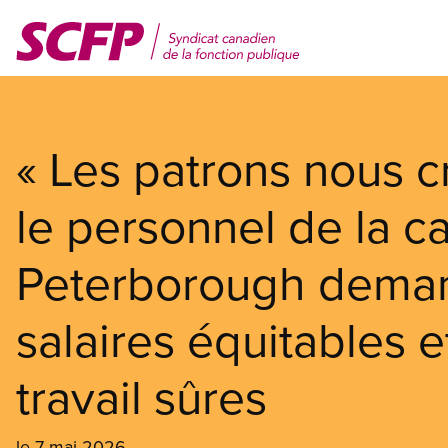
Aller
au
contenu
principal
« Les patrons nous cr
le personnel de la ca
Peterborough deman
salaires équitables 
travail sûres
le 7 mai 2026