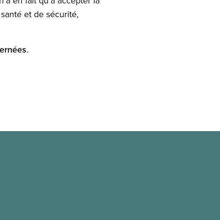
’a en fait qu’à accepter la
santé et de sécurité,
cernées
.