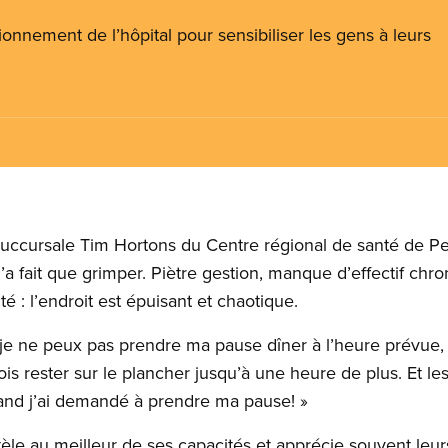
onnement de l’hôpital pour sensibiliser les gens à leurs
 succursale Tim Hortons du Centre régional de santé de P
’a fait que grimper. Piètre gestion, manque d’effectif chron
té : l’endroit est épuisant et chaotique.
s, je ne peux pas prendre ma pause dîner à l’heure prévu
dois rester sur le plancher jusqu’à une heure de plus. Et le
uand j’ai demandé à prendre ma pause! »
entèle au meilleur de ses capacités et apprécie souvent leu