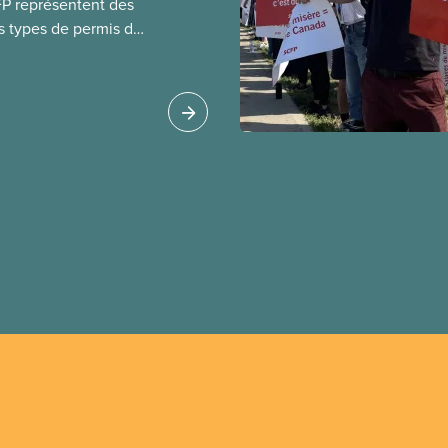
FP représentent des
s types de permis de
t les permis pour
 étrangers
tudes et les permis de