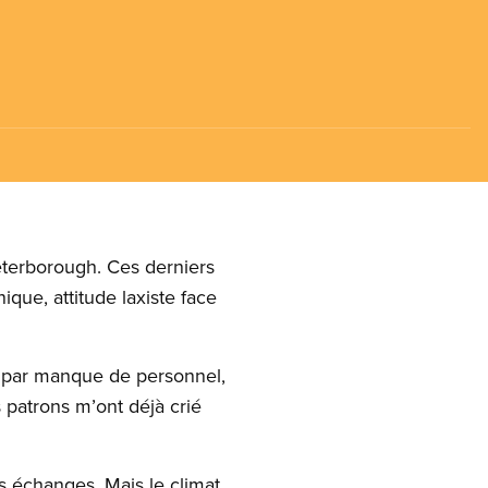
eterborough. Ces derniers
ique, attitude laxiste face
e, par manque de personnel,
s patrons m’ont déjà crié
rs échanges. Mais le climat