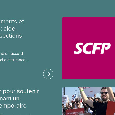
ments et
: aide-
sections
gné un accord
al d’assurance
 locales du SCFP dans
 sur l’incidence que
r leurs avantages
r pour soutenir
nant un
temporaire