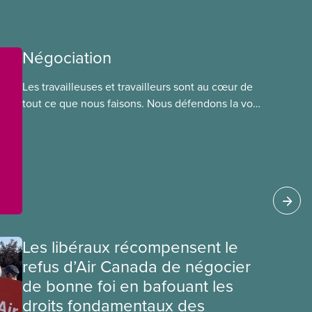
Négociation
Les travailleuses et travailleurs sont au cœur de
tout ce que nous faisons. Nous défendons la voix
de nos membres à la table de négociation et
déployons les efforts nécessaires pour obtenir
des ententes équitables. Notre objectif : de
meilleurs salaires, des conditions de travail plus
sécuritaires et du respect pour nos membres
partout au pays et dans tous les secteurs.
Les libéraux récompensent le
refus d’Air Canada de négocier
de bonne foi en bafouant les
droits fondamentaux des