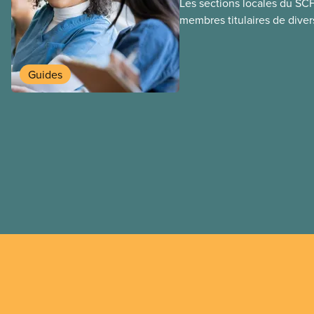
Les sections locales du SC
membres titulaires de diver
travail temporaires, incluan
travailleuses et travailleurs
temporaires, les permis d’é
Guides
travail postdiplôme.