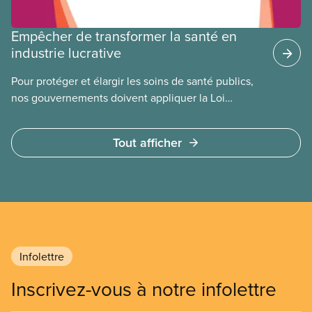
Empêcher de transformer la santé en
industrie lucrative
Pour protéger et élargir les soins de santé publics,
nos gouvernements doivent appliquer la Loi
canadienne sur la santé et se garder d’avoir recours
à des services privés à but lucratif. L’accès aux
Tout afficher
soins doit dépendre des besoins médicaux, pas de
la capacité à payer.
Infolettre
Inscrivez-vous à notre infolettre