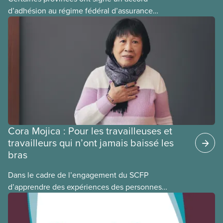
d’adhésion au régime fédéral d’assurance
médicaments. Les sections locales du SCFP dans
ces provinces s’interrogent sur l’incidence que ce
régime pourrait avoir sur leurs avantages
sociaux actuels.
Cora Mojica : Pour les travailleuses et
travailleurs qui n’ont jamais baissé les
bras
Dans le cadre de l’engagement du SCFP
d’apprendre des expériences des personnes
autochtones, noires et racisées, et de célébrer
leurs réussites, nous vous présentons des membres
du Comité national pour la justice raciale et du