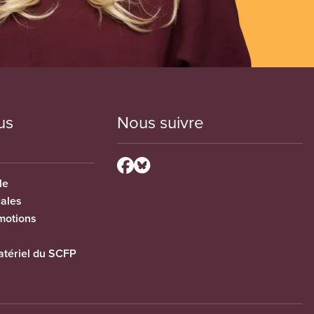
us
Nous suivre
le
cales
motions
tériel du SCFP