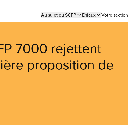
Main
Au sujet du SCFP
Enjeux
Votre section
navigation
P 7000 rejettent
ière proposition de