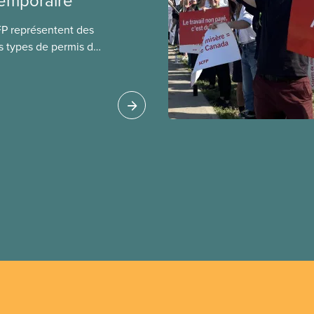
temporaire
FP représentent des
s types de permis de
t les permis pour
 étrangers
tudes et les permis de