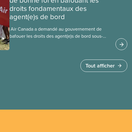
de bonne foi en bafouant les
droits fondamentaux des
agent(e)s de bord
​ Air Canada a demandé au gouvernement de
bafouer les droits des agent(e)s de bord sous-
payé(e)s d’Air Canada protégés par la Charte. La
ministre de l’Emploi, Patty Hajdu, n’a attendu que
quelques heures pour accéder à cette demande
de l’entreprise. Le gouvernement libéral a
Tout afficher
invoqué l’article 107 du Code canadien du travail
pour freiner la grève des agent(e)s de bord d’Air
Canada, qui luttaient pour mettre fin au travail
non payé et aux salaires de misère.