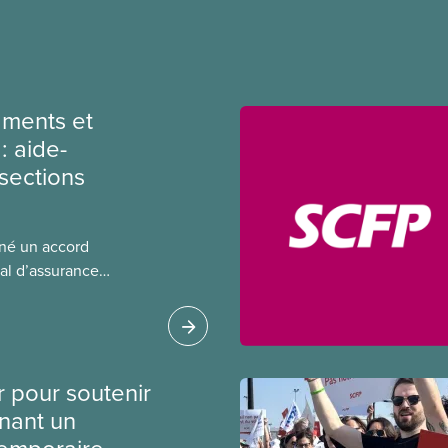
ments et
: aide-
sections
gné un accord
al d’assurance
 locales du SCFP dans
 sur l’incidence que
r leurs avantages
r pour soutenir
nant un