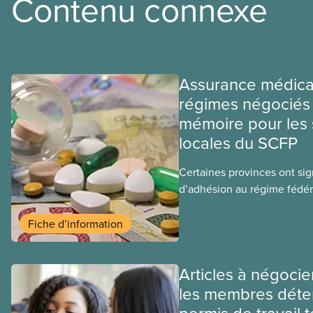
Contenu connexe
Assurance médica
régimes négociés 
mémoire pour les 
locales du SCFP
Certaines provinces ont si
d’adhésion au régime fédér
médicaments. Les sections
ces provinces s’interrogent
Fiche d’information
ce régime pourrait avoir su
sociaux actuels.
Articles à négocie
les membres déte