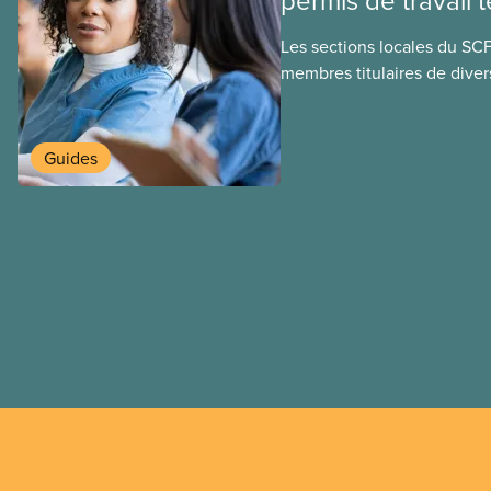
permis de travail 
Les sections locales du SC
membres titulaires de diver
travail temporaires, incluan
travailleuses et travailleurs
temporaires, les permis d’é
Guides
travail postdiplôme.