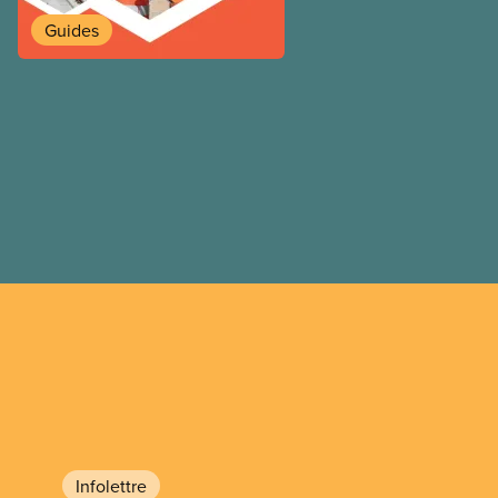
Loxley et son fils, le cherc
lumière des données et les
Guides
récentes au Canada et dans
guide examine avec un œil c
arguments en faveur et à l’
aux partenariats public-priv
infrastructures municipales.
une adaptation de la versi
Infolettre