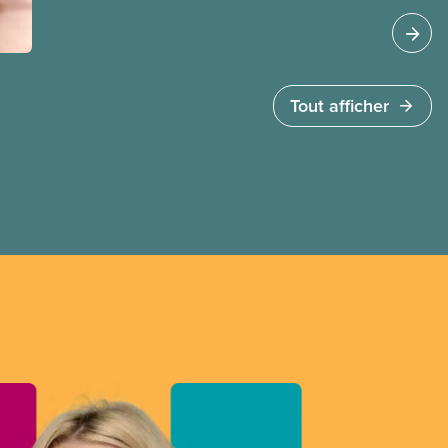
million de ménages, sont vulnérablesparce que
leur logement est malsain, inadapté
ou inabordable.
Tout afficher