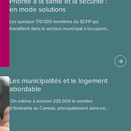
Priorité à la santé et la sécurité :
en mode solutions
Les quelque 170 000 membres du SCFP qui
travaillent dans le secteur municipal s’occupent
notamment des services d’eau potable et des
eaux usées, des routes
Les municipalités et le logement
abordable
​ On estime à environ 235 000 le nombre
d’itinérants au Canada, principalement dans nos
municipalités. La Société canadienne
d’hypothèques et de logement (SCHL) estime
qu’un nombre beaucoup plus élevé, soit 1,7