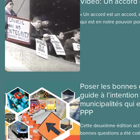
Vidéo: Un accord 
« Un accord est un accord, 
qui est en notre pouvoir po
respecter cet accord. » C’es
par le futur président natio
Moist, au conseil municipa
lorsque le conseil a annonc
d’ouvrir la convention col
afin de réduire les salaire
municipaux. Regardez la v
accord est un accord » pou
Poser les bonnes 
les membres ont forcé la vil
guide à l’intention
marche arrière.
municipalités qui 
PPP
Cette deuxième édition act
bonnes questions a été coé