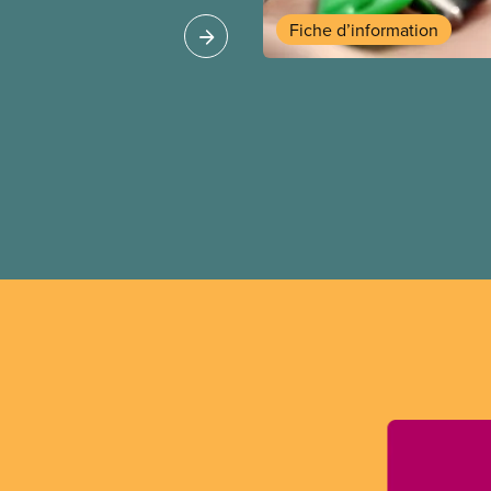
heur Salim Loxley. À la
 expériences les plus
Fiche d’information
 le monde entier, ce
ritique les
encontre du recours
é (PPP) pour les
 Ce texte en ligne est
on imprimée du guide.