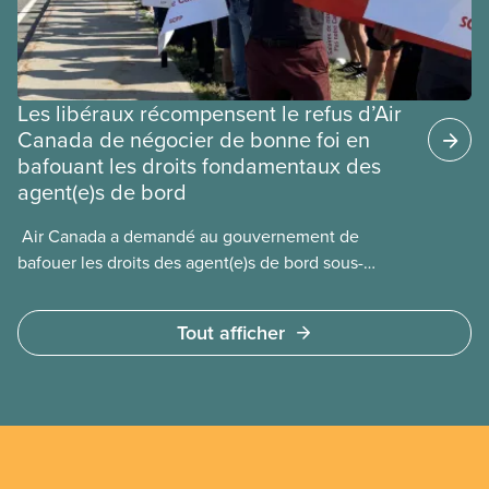
Les libéraux récompensent le refus d’Air
Canada de négocier de bonne foi en
bafouant les droits fondamentaux des
agent(e)s de bord
​ Air Canada a demandé au gouvernement de
bafouer les droits des agent(e)s de bord sous-
payé(e)s d’Air Canada protégés par la Charte. La
ministre de l’Emploi, Patty Hajdu, n’a attendu que
Tout afficher
quelques heures pour accéder à cette demande de
l’entreprise. Le gouvernement libéral a invoqué
l’article 107 du Code canadien du travail pour
freiner la grève des agent(e)s de bord d’Air Canada,
qui luttaient pour mettre fin au travail non payé et
aux salaires de misère.