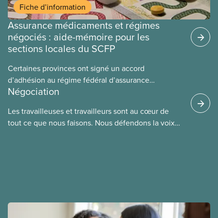
Fiche d’information
Assurance médicaments et régimes
négociés : aide-mémoire pour les
sections locales du SCFP
Certaines provinces ont signé un accord
d’adhésion au régime fédéral d’assurance
Négociation
médicaments. Les sections locales du SCFP dans
ces provinces s’interrogent sur l’incidence que ce
Les travailleuses et travailleurs sont au cœur de
régime pourrait avoir sur leurs avantages
tout ce que nous faisons. Nous défendons la voix
sociaux actuels.
de nos membres à la table de négociation et
déployons les efforts nécessaires pour obtenir des
ententes équitables. Notre objectif : de meilleurs
salaires, des conditions de travail plus sécuritaires
et du respect pour nos membres partout au pays et
dans tous les secteurs.