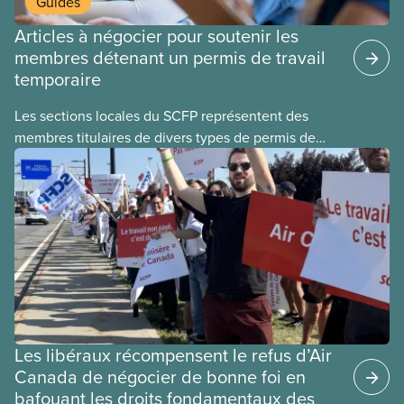
Guides
Articles à négocier pour soutenir les
membres détenant un permis de travail
temporaire
Les sections locales du SCFP représentent des
membres titulaires de divers types de permis de
travail temporaires, incluant les permis pour
travailleuses et travailleurs étrangers temporaires,
les permis d’études et les permis de
travail postdiplôme.
Les libéraux récompensent le refus d’Air
Canada de négocier de bonne foi en
bafouant les droits fondamentaux des