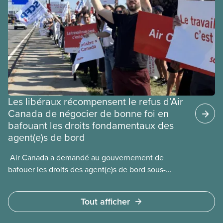
travailleuses et travailleurs étrangers temporaires,
les permis d’études et les permis de
travail postdiplôme.
Les libéraux récompensent le refus d’Air
Canada de négocier de bonne foi en
bafouant les droits fondamentaux des
agent(e)s de bord
​ Air Canada a demandé au gouvernement de
bafouer les droits des agent(e)s de bord sous-
payé(e)s d’Air Canada protégés par la Charte. La
ministre de l’Emploi, Patty Hajdu, n’a attendu que
Tout afficher
quelques heures pour accéder à cette demande de
l’entreprise. Le gouvernement libéral a invoqué