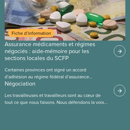
Fiche d’information
Assurance médicaments et régimes
négociés : aide-mémoire pour les
sections locales du SCFP
Certaines provinces ont signé un accord
d’adhésion au régime fédéral d’assurance
Négociation
médicaments. Les sections locales du SCFP dans
ces provinces s’interrogent sur l’incidence que ce
Les travailleuses et travailleurs sont au cœur de
régime pourrait avoir sur leurs avantages
tout ce que nous faisons. Nous défendons la voix
sociaux actuels.
de nos membres à la table de négociation et
déployons les efforts nécessaires pour obtenir des
ententes équitables. Notre objectif : de meilleurs
salaires, des conditions de travail plus sécuritaires