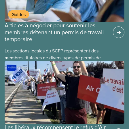
Guides
Articles à négocier pour soutenir les
membres détenant un permis de travail
temporaire
Les sections locales du SCFP représentent des
membres titulaires de divers types de permis de
travail temporaires, incluant les permis pour
travailleuses et travailleurs étrangers temporaires,
les permis d’études et les permis de
travail postdiplôme.
Les libéraux récompensent le refus d’Air