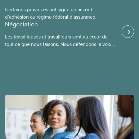
Certaines provinces ont signé un accord
d’adhésion au régime fédéral d’assurance
Négociation
médicaments. Les sections locales du SCFP dans
ces provinces s’interrogent sur l’incidence que ce
Les travailleuses et travailleurs sont au cœur de
régime pourrait avoir sur leurs avantages
tout ce que nous faisons. Nous défendons la voix
sociaux actuels.
de nos membres à la table de négociation et
déployons les efforts nécessaires pour obtenir des
ententes équitables. Notre objectif : de meilleurs
salaires, des conditions de travail plus sécuritaires
et du respect pour nos membres partout au pays et
dans tous les secteurs.