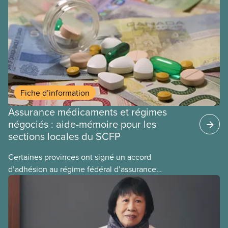
Fiche d’information
Assurance médicaments et régimes
négociés : aide-mémoire pour les
sections locales du SCFP
Certaines provinces ont signé un accord
d’adhésion au régime fédéral d’assurance
médicaments. Les sections locales du SCFP dans
ces provinces s’interrogent sur l’incidence que ce
régime pourrait avoir sur leurs avantages
sociaux actuels.