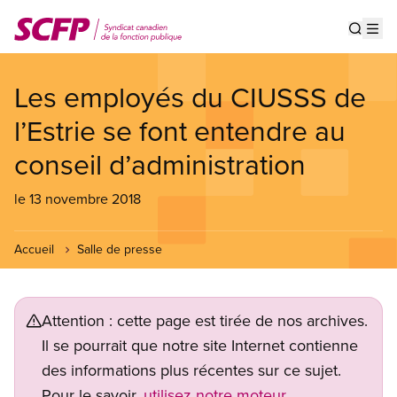
Aller
au
Show s
Op
contenu
principal
Les employés du CIUSSS de
l’Estrie se font entendre au
conseil d’administration
le 13 novembre 2018
Accueil
Salle de presse
Attention : cette page est tirée de nos archives.
Il se pourrait que notre site Internet contienne
des informations plus récentes sur ce sujet.
Pour le savoir,
utilisez notre moteur