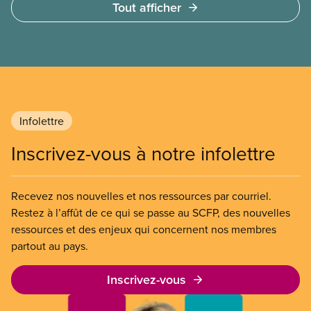
Tout afficher
fiche-conseils pour savoir comment accroître la
participation des membres des groupes d’équité
dans votre section locale.
Infolettre
Inscrivez-vous à notre infolettre
Recevez nos nouvelles et nos ressources par courriel.
Restez à l’affût de ce qui se passe au SCFP, des nouvelles
ressources et des enjeux qui concernent nos membres
partout au pays.
Inscrivez-vous