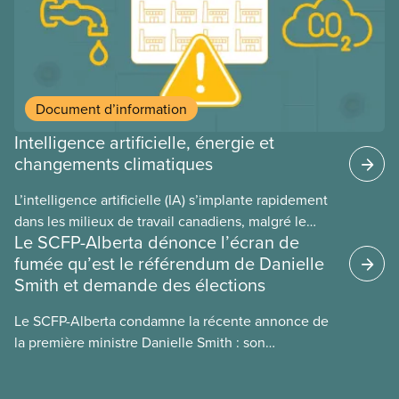
sociaux actuels.
Document d’information
Intelligence artificielle, énergie et
changements climatiques
L’intelligence artificielle (IA) s’implante rapidement
dans les milieux de travail canadiens, malgré le
Le SCFP-Alberta dénonce l’écran de
manque de lois et de règlements pour l’encadrer et
fumée qu’est le référendum de Danielle
de tests menés en amont. Le présent document
Smith et demande des élections
d’information porte sur la consommation
énergétique de l’IA, ses conséquences
Le SCFP-Alberta condamne la récente annonce de
environnementales, le rôle du secteur privé dans
la première ministre Danielle Smith : son
l’intensification de ces conséquences et les
référendum anti-immigration pourrait rendre
mesures à adopter pour les prévenir.
l’exercice du vote plus difficile pour