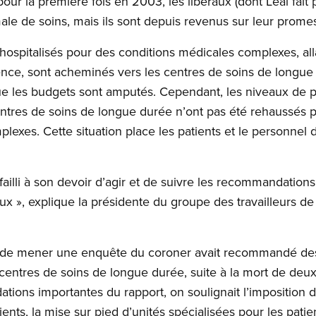
pour la première fois en 2003, les libéraux (dont Leal fait 
le de soins, mais ils sont depuis revenus sur leur prome
hospitalisés pour des conditions médicales complexes, al
e, sont acheminés vers les centres de soins de longue d
ue les budgets sont amputés. Cependant, les niveaux de p
ntres de soins de longue durée n’ont pas été rehaussés po
lexes. Cette situation place les patients et le personnel
ailli à son devoir d’agir et de suivre les recommandations q
eux », explique la présidente du groupe des travailleurs d
rgé de mener une enquête du coroner avait recommandé d
centres de soins de longue durée, suite à la mort de de
tions importantes du rapport, on soulignait l’imposition
ients, la mise sur pied d’unités spécialisées pour les pati