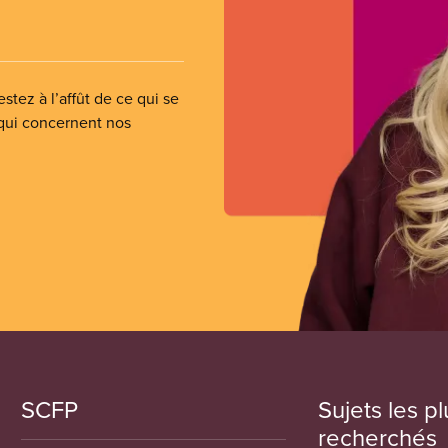
stez à l’affût de ce qui se
 qui concernent nos
SCFP
Sujets les pl
recherchés