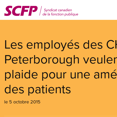
Aller
au
contenu
principal
Les employés des 
Peterborough veulen
plaide pour une amél
des patients
le 5 octobre 2015