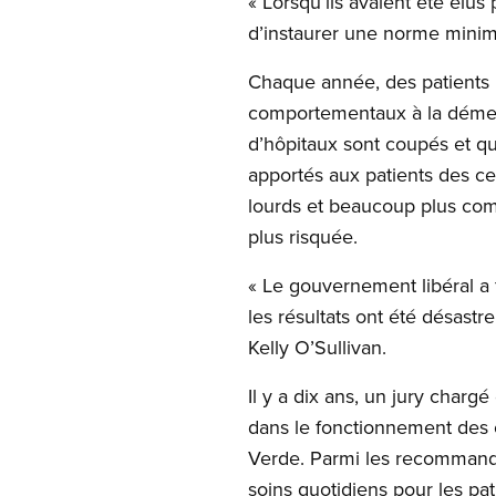
« Lorsqu’ils avaient été élus 
d’instaurer une norme minima
Chaque année, des patients 
comportementaux à la démenc
d’hôpitaux sont coupés et q
apportés aux patients des ce
lourds et beaucoup plus comp
plus risquée.
« Le gouvernement libéral a f
les résultats ont été désastr
Kelly O’Sullivan.
Il y a dix ans, un jury cha
dans le fonctionnement des 
Verde. Parmi les recommanda
soins quotidiens pour les pat