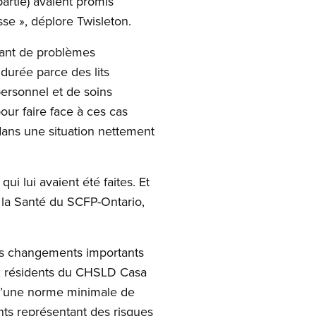
partie) avaient promis
sse », déplore Twisleton.
lant de problèmes
urée parce des lits
ersonnel et de soins
ur faire face à ces cas
 dans une situation nettement
ui lui avaient été faites. Et
e la Santé du SCFP-Ontario,
es changements importants
ux résidents du CHSLD Casa
 d’une norme minimale de
ents représentant des risques