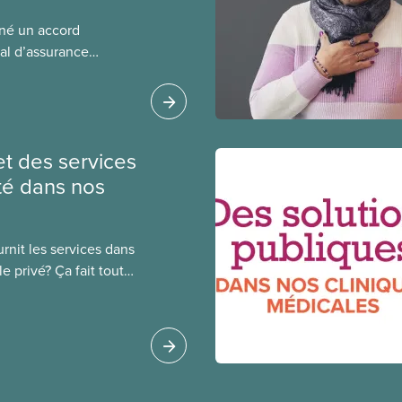
gné un accord
al d’assurance
 locales du SCFP dans
 sur l’incidence que
r leurs avantages
et des services
té dans nos
rnit les services dans
e privé? Ça fait toute
public coûte moins
oué à l’intérêt public.