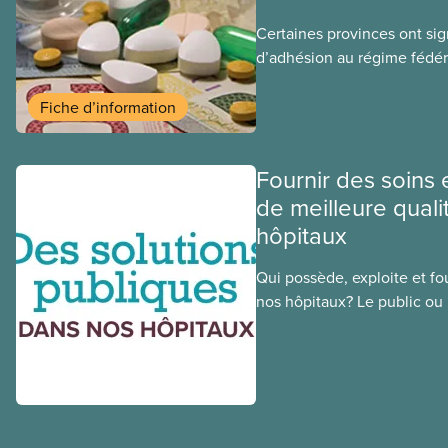
Certaines provinces ont si
d’adhésion au régime fédér
médicaments. Les sections
ces provinces s’interrogent
Fiche d’information
ce régime pourrait avoir su
sociaux actuels.
Fournir des soins 
de meilleure quali
hôpitaux
Qui possède, exploite et fou
nos hôpitaux? Le public ou l
une différence. Un hôpital 
cher, en donne plus et est v