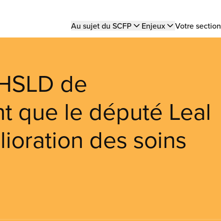
Main
Au sujet du SCFP
Enjeux
Votre section
navigation
CHSLD de
t que le député Leal
ioration des soins