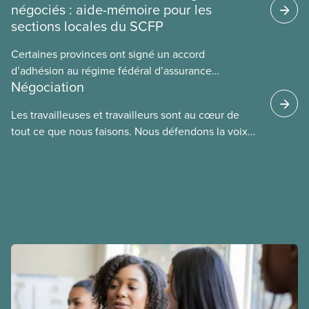
négociés : aide-mémoire pour les
sections locales du SCFP
Certaines provinces ont signé un accord
d’adhésion au régime fédéral d’assurance
Négociation
médicaments. Les sections locales du SCFP dans
ces provinces s’interrogent sur l’incidence que ce
Les travailleuses et travailleurs sont au cœur de
régime pourrait avoir sur leurs avantages
tout ce que nous faisons. Nous défendons la voix
sociaux actuels.
de nos membres à la table de négociation et
déployons les efforts nécessaires pour obtenir des
ententes équitables. Notre objectif : de meilleurs
salaires, des conditions de travail plus sécuritaires
et du respect pour nos membres partout au pays et
dans tous les secteurs.