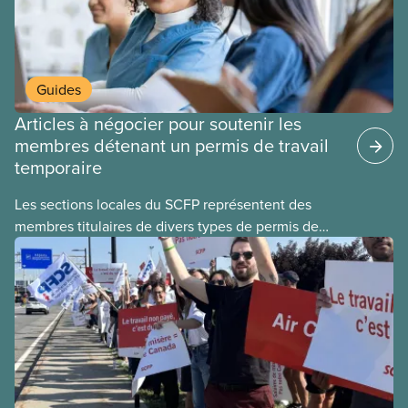
Guides
Articles à négocier pour soutenir les
membres détenant un permis de travail
temporaire
Les sections locales du SCFP représentent des
membres titulaires de divers types de permis de
travail temporaires, incluant les permis pour
travailleuses et travailleurs étrangers temporaires,
les permis d’études et les permis de
travail postdiplôme.