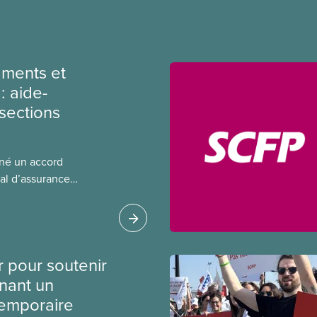
ments et
: aide-
sections
gné un accord
al d’assurance
 locales du SCFP dans
 sur l’incidence que
r leurs avantages
r pour soutenir
nant un
temporaire