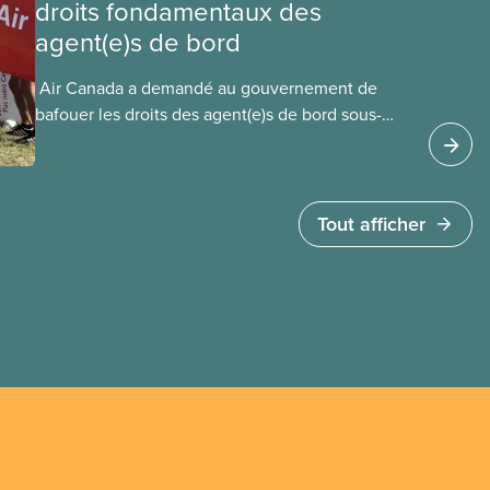
droits fondamentaux des
agent(e)s de bord
​ Air Canada a demandé au gouvernement de
bafouer les droits des agent(e)s de bord sous-
payé(e)s d’Air Canada protégés par la Charte. La
ministre de l’Emploi, Patty Hajdu, n’a attendu que
quelques heures pour accéder à cette demande
de l’entreprise. Le gouvernement libéral a
Tout afficher
invoqué l’article 107 du Code canadien du travail
pour freiner la grève des agent(e)s de bord d’Air
Canada, qui luttaient pour mettre fin au travail
non payé et aux salaires de misère.