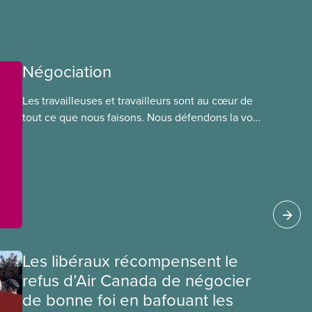
Négociation
Les travailleuses et travailleurs sont au cœur de
tout ce que nous faisons. Nous défendons la voix
de nos membres à la table de négociation et
déployons les efforts nécessaires pour obtenir
des ententes équitables. Notre objectif : de
meilleurs salaires, des conditions de travail plus
sécuritaires et du respect pour nos membres
partout au pays et dans tous les secteurs.
Les libéraux récompensent le
refus d’Air Canada de négocier
de bonne foi en bafouant les