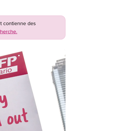
net contienne des
cherche.