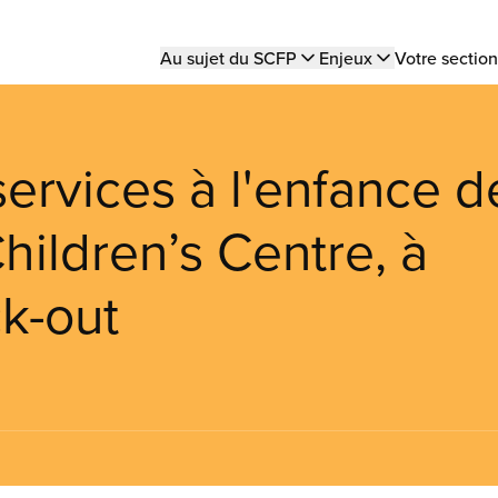
Main
Au sujet du SCFP
Enjeux
Votre section
navigation
ervices à l'enfance d
ildren’s Centre, à
ck-out