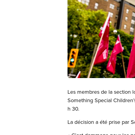
Open image in modal
Les membres de la section l
Something Special Children’s 
h 30.
La décision a été prise par S