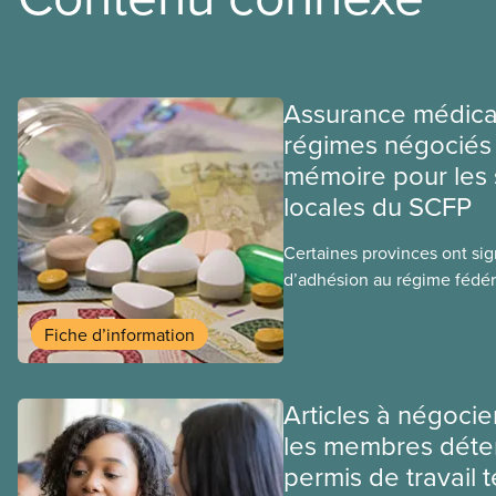
Assurance médica
régimes négociés 
mémoire pour les 
locales du SCFP
Certaines provinces ont si
d’adhésion au régime fédér
médicaments. Les sections
ces provinces s’interrogent
Fiche d’information
ce régime pourrait avoir su
sociaux actuels.
Articles à négocie
les membres déte
permis de travail 