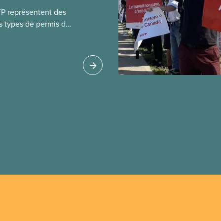
FP représentent des
s types de permis de
t les permis pour
 étrangers
tudes et les permis de