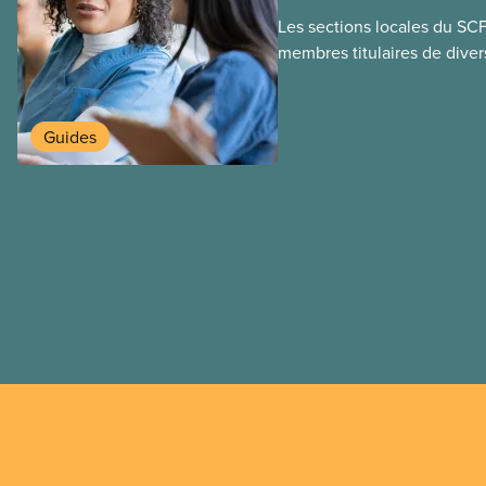
Les sections locales du SC
membres titulaires de diver
travail temporaires, incluan
travailleuses et travailleurs
temporaires, les permis d’é
Guides
travail postdiplôme.