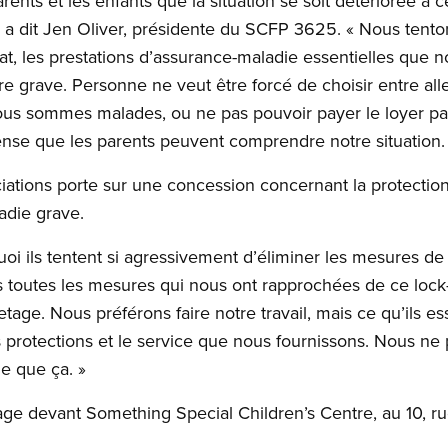
ents et les enfants que la situation se soit détériorée à 
 dit Jen Oliver, présidente du SCFP 3625. « Nous tento
rat, les prestations d’assurance-maladie essentielles que 
 grave. Personne ne veut être forcé de choisir entre aller
nous sommes malades, ou ne pas pouvoir payer le loyer p
nse que les parents peuvent comprendre notre situation.
iations porte sur une concession concernant la protectio
adie grave.
i ils tentent si agressivement d’éliminer les mesures de 
s toutes les mesures qui nous ont rapprochées de ce lock-
tage. Nous préférons faire notre travail, mais ce qu’ils es
 protections et le service que nous fournissons. Nous ne
le que ça. »
tage devant Something Special Children’s Centre, au 10, 