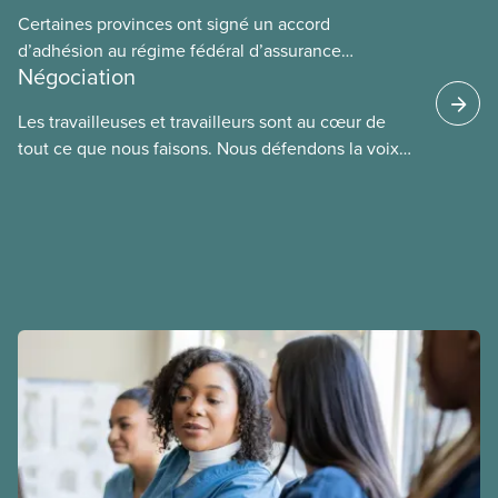
Certaines provinces ont signé un accord
d’adhésion au régime fédéral d’assurance
Négociation
médicaments. Les sections locales du SCFP dans
ces provinces s’interrogent sur l’incidence que ce
Les travailleuses et travailleurs sont au cœur de
régime pourrait avoir sur leurs avantages
tout ce que nous faisons. Nous défendons la voix
sociaux actuels.
de nos membres à la table de négociation et
déployons les efforts nécessaires pour obtenir des
ententes équitables. Notre objectif : de meilleurs
salaires, des conditions de travail plus sécuritaires
et du respect pour nos membres partout au pays et
dans tous les secteurs.