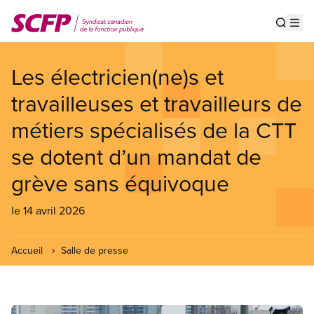
Aller
au
Show s
Op
contenu
principal
Les électricien(ne)s et
travailleuses et travailleurs de
métiers spécialisés de la CTT
se dotent d’un mandat de
grève sans équivoque
le 14 avril 2026
Accueil
Salle de presse
Image