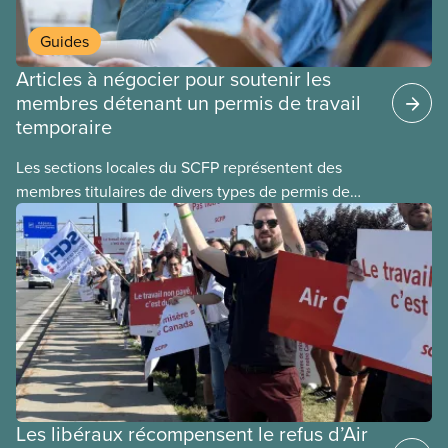
Guides
Articles à négocier pour soutenir les
membres détenant un permis de travail
temporaire
Les sections locales du SCFP représentent des
membres titulaires de divers types de permis de
travail temporaires, incluant les permis pour
travailleuses et travailleurs étrangers temporaires,
les permis d’études et les permis de
travail postdiplôme.
Les libéraux récompensent le refus d’Air