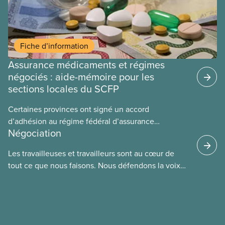
Fiche d’information
Assurance médicaments et régimes
négociés : aide-mémoire pour les
sections locales du SCFP
Certaines provinces ont signé un accord
d’adhésion au régime fédéral d’assurance
Négociation
médicaments. Les sections locales du SCFP dans
ces provinces s’interrogent sur l’incidence que ce
Les travailleuses et travailleurs sont au cœur de
régime pourrait avoir sur leurs avantages
tout ce que nous faisons. Nous défendons la voix
sociaux actuels.
de nos membres à la table de négociation et
déployons les efforts nécessaires pour obtenir des
ententes équitables. Notre objectif : de meilleurs
salaires, des conditions de travail plus sécuritaires