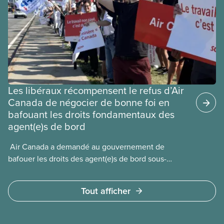
les permis d’études et les permis de
travail postdiplôme.
Les libéraux récompensent le refus d’Air
Canada de négocier de bonne foi en
bafouant les droits fondamentaux des
agent(e)s de bord
​ Air Canada a demandé au gouvernement de
bafouer les droits des agent(e)s de bord sous-
payé(e)s d’Air Canada protégés par la Charte. La
ministre de l’Emploi, Patty Hajdu, n’a attendu que
Tout afficher
quelques heures pour accéder à cette demande de
l’entreprise. Le gouvernement libéral a invoqué
l’article 107 du Code canadien du travail pour