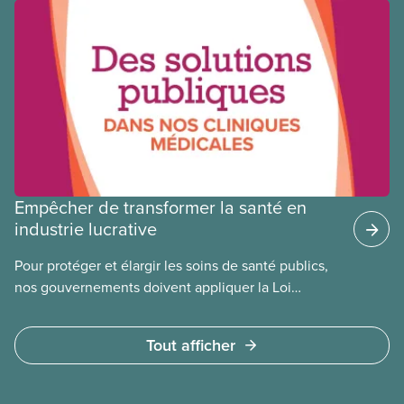
une différence. Un hôpital public coûte moins cher,
en donne plus et est voué à l’intérêt public.
Empêcher de transformer la santé en
industrie lucrative
Pour protéger et élargir les soins de santé publics,
nos gouvernements doivent appliquer la Loi
canadienne sur la santé et se garder d’avoir recours
à des services privés à but lucratif. L’accès aux
Tout afficher
soins doit dépendre des besoins médicaux, pas de
la capacité à payer.