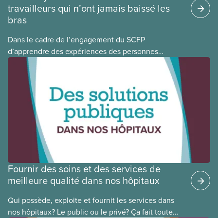
travailleurs qui n’ont jamais baissé les
bras
Dans le cadre de l’engagement du SCFP
d’apprendre des expériences des personnes
autochtones, noires et racisées, et de célébrer
leurs réussites, nous vous présentons des membres
du Comité national pour la justice raciale et du
Conseil national des Autochtones. L’article de ce
mois-ci présente Cora Mojica, membre du Comité
national pour la justice raciale.
Fournir des soins et des services de
meilleure qualité dans nos hôpitaux
Qui possède, exploite et fournit les services dans
nos hôpitaux? Le public ou le privé? Ça fait toute