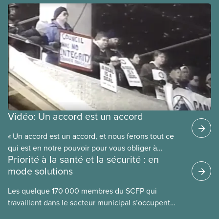
Vidéo: Un accord est un accord
« Un accord est un accord, et nous ferons tout ce
qui est en notre pouvoir pour vous obliger à
Priorité à la santé et la sécurité : en
respecter cet accord. » C’est la promesse faite par
mode solutions
le futur président national du SCFP, Paul Moist, au
conseil municipal de Winnipeg en 1996, lorsque le
Les quelque 170 000 membres du SCFP qui
conseil a annoncé son intention d’ouvrir la
travaillent dans le secteur municipal s’occupent
convention collective du SCFP 500 afin de réduire
notamment des services d’eau potable et des eaux
les salaires des employés municipaux. Regardez la