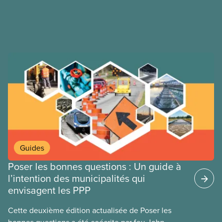
usées, des routes
vidéo du SCFP « Un accord est un accord » pour
découvrir comment les membres ont forcé la ville à
faire marche arrière.
Guides
Poser les bonnes questions : Un guide à
l’intention des municipalités qui
envisagent les PPP
Cette deuxième édition actualisée de Poser les
bonnes questions a été coécrite par feu John