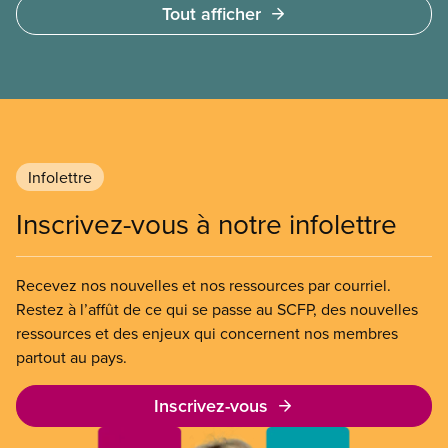
Tout afficher
quelques heures pour accéder à cette demande de
l’entreprise. Le gouvernement libéral a invoqué
l’article 107 du Code canadien du travail pour
freiner la grève des agent(e)s de bord d’Air Canada,
qui luttaient pour mettre fin au travail non payé et
aux salaires de misère.
Infolettre
Inscrivez-vous à notre infolettre
Recevez nos nouvelles et nos ressources par courriel.
Restez à l’affût de ce qui se passe au SCFP, des nouvelles
ressources et des enjeux qui concernent nos membres
partout au pays.
Inscrivez-vous