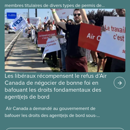
membres titulaires de divers types de permis de
travail temporaires, incluant les permis pour
travailleuses et travailleurs étrangers temporaires,
les permis d’études et les permis de
travail postdiplôme.
Les libéraux récompensent le refus d’Air
Canada de négocier de bonne foi en
bafouant les droits fondamentaux des
agent(e)s de bord
​ Air Canada a demandé au gouvernement de
bafouer les droits des agent(e)s de bord sous-
payé(e)s d’Air Canada protégés par la Charte. La
ministre de l’Emploi, Patty Hajdu, n’a attendu que