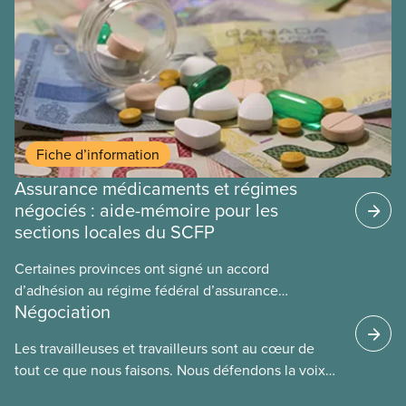
Fiche d’information
Assurance médicaments et régimes
négociés : aide-mémoire pour les
sections locales du SCFP
Certaines provinces ont signé un accord
d’adhésion au régime fédéral d’assurance
Négociation
médicaments. Les sections locales du SCFP dans
ces provinces s’interrogent sur l’incidence que ce
Les travailleuses et travailleurs sont au cœur de
régime pourrait avoir sur leurs avantages
tout ce que nous faisons. Nous défendons la voix
sociaux actuels.
de nos membres à la table de négociation et