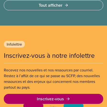
à des services privés à but lucratif. L’accès aux
Tout afficher
soins doit dépendre des besoins médicaux, pas de
la capacité à payer.
Infolettre
Inscrivez-vous à notre infolettre
Recevez nos nouvelles et nos ressources par courriel.
Restez à l’affût de ce qui se passe au SCFP, des nouvelles
ressources et des enjeux qui concernent nos membres
partout au pays.
Inscrivez-vous