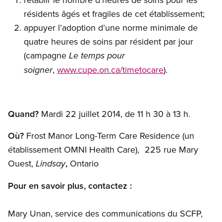
résidents âgés et fragiles de cet établissement;
appuyer l’adoption d’une norme minimale de
quatre heures de soins par résident par jour
(campagne
Le temps pour
,
www.cupe.on.ca/
timetocare
).
soigner
Quand?
Mardi 22 juillet 2014, de 11 h 30 à 13 h.
Où?
Frost
Manor
Long-Term
Care
Residence
(un
établissement
OMNI
Health
Care
), 225 rue
Mary
Ouest,
,
Ontario
Lindsay
Pour en savoir plus, contactez :
Mary
Unan
, service des communications du SCFP,