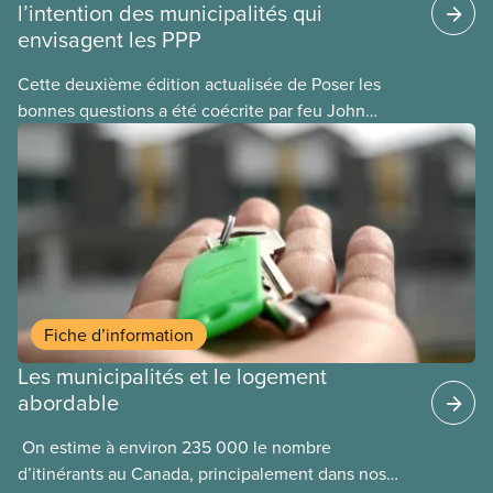
l’intention des municipalités qui
envisagent les PPP
Cette deuxième édition actualisée de Poser les
bonnes questions a été coécrite par feu John
Loxley et son fils, le chercheur Salim Loxley. À la
lumière des données et les expériences les plus
récentes au Canada et dans le monde entier, ce
guide examine avec un œil critique les arguments
en faveur et à l’encontre du recours aux
partenariats public-privé (PPP) pour les
infrastructures municipales. Ce texte en ligne est
une adaptation de la version imprimée du guide.
Fiche d’information
Les municipalités et le logement
abordable
​ On estime à environ 235 000 le nombre
d’itinérants au Canada, principalement dans nos