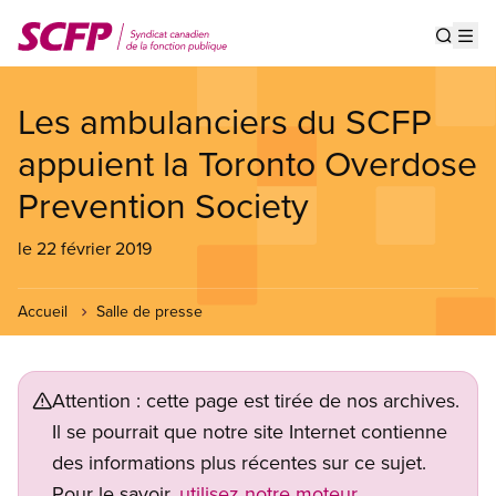
Aller
au
Show s
Op
contenu
principal
Les ambulanciers du SCFP
appuient la Toronto Overdose
Prevention Society
le 22 février 2019
Accueil
Salle de presse
Attention : cette page est tirée de nos archives.
Il se pourrait que notre site Internet contienne
des informations plus récentes sur ce sujet.
Pour le savoir,
utilisez notre moteur