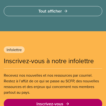
municipalités. La Société canadienne
d’hypothèques et de logement (SCHL) estime
Tout afficher
qu’un nombre beaucoup plus élevé, soit 1,7 million
de ménages, sont vulnérablesparce que leur
logement est malsain, inadapté ou inabordable.
Infolettre
Inscrivez-vous à notre infolettre
Recevez nos nouvelles et nos ressources par courriel.
Restez à l’affût de ce qui se passe au SCFP, des nouvelles
ressources et des enjeux qui concernent nos membres
partout au pays.
Inscrivez-vous