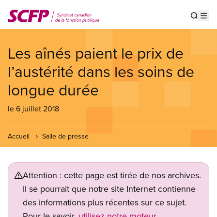
Aller
au
Show s
Op
contenu
principal
Les aînés paient le prix de
l’austérité dans les soins de
longue durée
le 6 juillet 2018
Accueil
Salle de presse
Attention : cette page est tirée de nos archives.
Il se pourrait que notre site Internet contienne
des informations plus récentes sur ce sujet.
Pour le savoir,
utilisez notre moteur