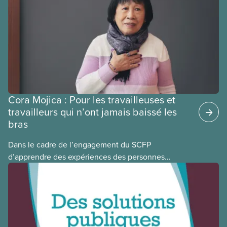
ces provinces s’interrogent sur l’incidence que ce
régime pourrait avoir sur leurs avantages
sociaux actuels.
Cora Mojica : Pour les travailleuses et
travailleurs qui n’ont jamais baissé les
bras
Dans le cadre de l’engagement du SCFP
d’apprendre des expériences des personnes
autochtones, noires et racisées, et de célébrer
leurs réussites, nous vous présentons des membres
du Comité national pour la justice raciale et du
Conseil national des Autochtones. L’article de ce
mois-ci présente Cora Mojica, membre du Comité