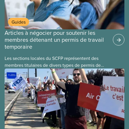
Guides
Articles à négocier pour soutenir les
membres détenant un permis de travail
temporaire
Les sections locales du SCFP représentent des
membres titulaires de divers types de permis de
travail temporaires, incluant les permis pour
travailleuses et travailleurs étrangers temporaires,
les permis d’études et les permis de
travail postdiplôme.