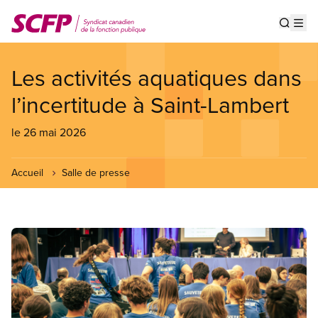
Aller
au
Show s
Op
contenu
principal
Les activités aquatiques dans
l’incertitude à Saint-Lambert
le 26 mai 2026
Accueil
Salle de presse
Image