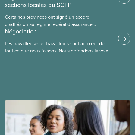
sections locales du SCFP
Certaines provinces ont signé un accord
d’adhésion au régime fédéral d’assurance
Négociation
médicaments. Les sections locales du SCFP dans
ces provinces s’interrogent sur l’incidence que ce
Les travailleuses et travailleurs sont au cœur de
régime pourrait avoir sur leurs avantages
tout ce que nous faisons. Nous défendons la voix
sociaux actuels.
de nos membres à la table de négociation et
déployons les efforts nécessaires pour obtenir des
ententes équitables. Notre objectif : de meilleurs
salaires, des conditions de travail plus sécuritaires
et du respect pour nos membres partout au pays et
dans tous les secteurs.