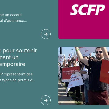
gné un accord
al d’assurance
 locales du SCFP dans
 sur l’incidence que
r leurs avantages
r pour soutenir
nant un
temporaire
FP représentent des
s types de permis de
t les permis pour
 étrangers
tudes et les permis de