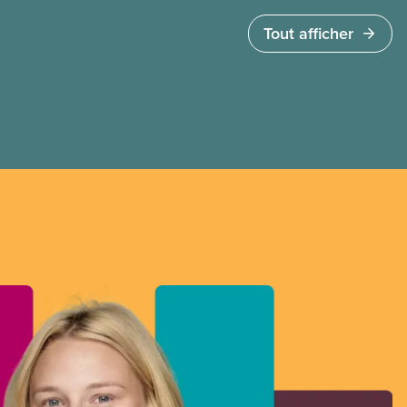
quelques heures pour accéder à cette demande
de l’entreprise. Le gouvernement libéral a
Tout afficher
invoqué l’article 107 du Code canadien du travail
pour freiner la grève des agent(e)s de bord d’Air
Canada, qui luttaient pour mettre fin au travail
non payé et aux salaires de misère.