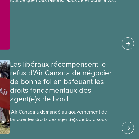
de nos membres à la table de négociation et
déployons les efforts nécessaires pour obtenir
des ententes équitables. Notre objectif : de
meilleurs salaires, des conditions de travail plus
sécuritaires et du respect pour nos membres
partout au pays et dans tous les secteurs.
Les libéraux récompensent le
refus d’Air Canada de négocier
de bonne foi en bafouant les
droits fondamentaux des
agent(e)s de bord
​ Air Canada a demandé au gouvernement de
bafouer les droits des agent(e)s de bord sous-
payé(e)s d’Air Canada protégés par la Charte. La
ministre de l’Emploi, Patty Hajdu, n’a attendu que