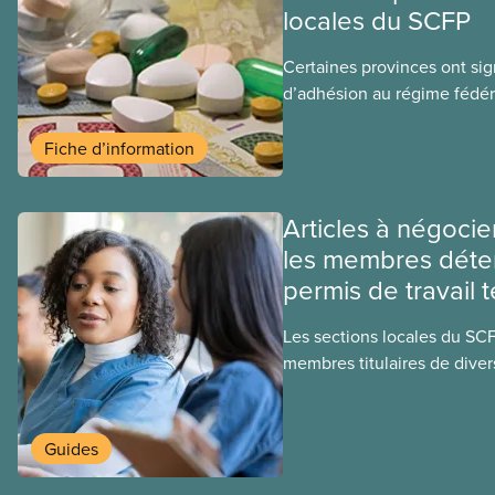
locales du SCFP
Certaines provinces ont si
d’adhésion au régime fédér
médicaments. Les sections
ces provinces s’interrogent
Fiche d’information
ce régime pourrait avoir su
sociaux actuels.
Articles à négocie
les membres déte
permis de travail 
Les sections locales du SC
membres titulaires de diver
travail temporaires, incluan
travailleuses et travailleurs
temporaires, les permis d’é
Guides
travail postdiplôme.