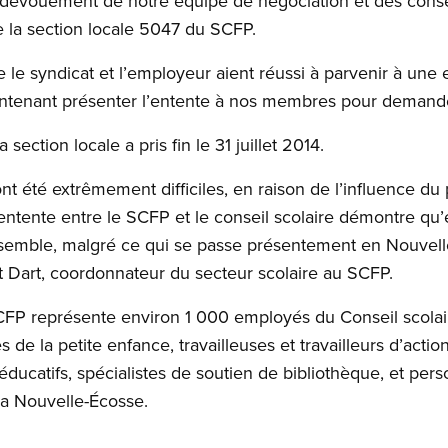
du dévouement de notre équipe de négociation et des consei
 la section locale 5047 du SCFP.
 syndicat et l’employeur aient réussi à parvenir à une en
ntenant présenter l’entente à nos membres pour demande
section locale a pris fin le 31 juillet 2014.
t été extrêmement difficiles, en raison de l’influence du 
entente entre le SCFP et le conseil scolaire démontre qu’
nsemble, malgré ce qui se passe présentement en Nouvell
nt Dart, coordonnateur du secteur scolaire au SCFP.
FP représente environ 1 000 employés du Conseil scolaire
 de la petite enfance, travailleuses et travailleurs d’act
ducatifs, spécialistes de soutien de bibliothèque, et per
la Nouvelle-Écosse.