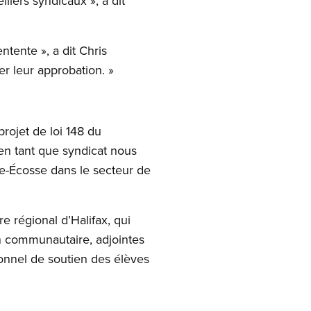
llers syndicaux », a dit
tente », a dit Chris
r leur approbation. »
projet de loi 148 du
en tant que syndicat nous
e-Écosse dans le secteur de
 régional d’Halifax, qui
ion communautaire, adjointes
sonnel de soutien des élèves