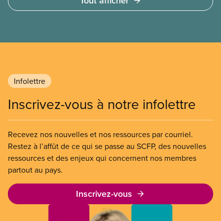
Tout afficher
quelques heures pour accéder à cette demande de
l’entreprise. Le gouvernement libéral a invoqué
l’article 107 du Code canadien du travail pour
freiner la grève des agent(e)s de bord d’Air Canada,
qui luttaient pour mettre fin au travail non payé et
aux salaires de misère.
Infolettre
Inscrivez-vous à notre infolettre
Recevez nos nouvelles et nos ressources par courriel.
Restez à l’affût de ce qui se passe au SCFP, des nouvelles
ressources et des enjeux qui concernent nos membres
partout au pays.
Inscrivez-vous