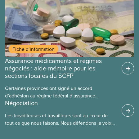
Fiche d’information
Assurance médicaments et régimes
négociés : aide-mémoire pour les
sections locales du SCFP
Certaines provinces ont signé un accord
d’adhésion au régime fédéral d’assurance
Négociation
médicaments. Les sections locales du SCFP dans
ces provinces s’interrogent sur l’incidence que ce
Les travailleuses et travailleurs sont au cœur de
régime pourrait avoir sur leurs avantages
tout ce que nous faisons. Nous défendons la voix
sociaux actuels.
de nos membres à la table de négociation et
déployons les efforts nécessaires pour obtenir des