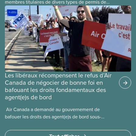
membres titulaires de divers types de permis de
travail temporaires, incluant les permis pour
travailleuses et travailleurs étrangers temporaires,
les permis d’études et les permis de
travail postdiplôme.
Les libéraux récompensent le refus d’Air
Canada de négocier de bonne foi en
bafouant les droits fondamentaux des
agent(e)s de bord
​ Air Canada a demandé au gouvernement de
bafouer les droits des agent(e)s de bord sous-
payé(e)s d’Air Canada protégés par la Charte. La
ministre de l’Emploi, Patty Hajdu, n’a attendu que