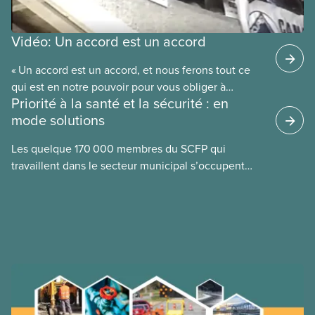
Vidéo: Un accord est un accord
« Un accord est un accord, et nous ferons tout ce
qui est en notre pouvoir pour vous obliger à
Priorité à la santé et la sécurité : en
respecter cet accord. » C’est la promesse faite par
mode solutions
le futur président national du SCFP, Paul Moist, au
conseil municipal de Winnipeg en 1996, lorsque le
Les quelque 170 000 membres du SCFP qui
conseil a annoncé son intention d’ouvrir la
travaillent dans le secteur municipal s’occupent
convention collective du SCFP 500 afin de réduire
notamment des services d’eau potable et des eaux
les salaires des employés municipaux. Regardez la
usées, des routes
vidéo du SCFP « Un accord est un accord » pour
découvrir comment les membres ont forcé la ville à
faire marche arrière.