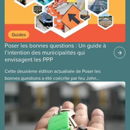
Guides
Poser les bonnes questions : Un guide à
l’intention des municipalités qui
envisagent les PPP
Cette deuxième édition actualisée de Poser les
bonnes questions a été coécrite par feu John
Loxley et son fils, le chercheur Salim Loxley. À la
lumière des données et les expériences les plus
récentes au Canada et dans le monde entier, ce
guide examine avec un œil critique les arguments
en faveur et à l’encontre du recours aux
partenariats public-privé (PPP) pour les
infrastructures municipales. Ce texte en ligne est