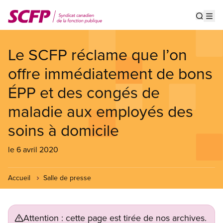
Aller
au
Show s
Op
contenu
principal
Le SCFP réclame que l’on
offre immédiatement de bons
ÉPP et des congés de
maladie aux employés des
soins à domicile
le 6 avril 2020
Accueil
Salle de presse
Attention : cette page est tirée de nos archives.