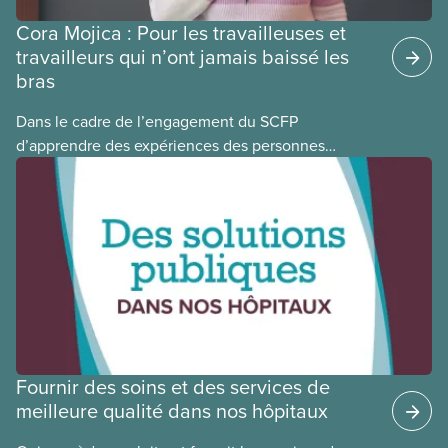
Cora Mojica : Pour les travailleuses et
travailleurs qui n’ont jamais baissé les
bras
Dans le cadre de l’engagement du SCFP
d’apprendre des expériences des personnes
autochtones, noires et racisées, et de célébrer
leurs réussites, nous vous présentons des membres
du Comité national pour la justice raciale et du
Conseil national des Autochtones. L’article de ce
mois-ci présente Cora Mojica, membre du Comité
national pour la justice raciale.
Fournir des soins et des services de
meilleure qualité dans nos hôpitaux