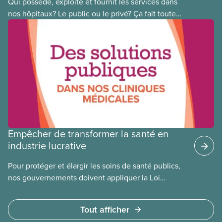
Qui possède, exploite et fournit les services dans
nos hôpitaux? Le public ou le privé? Ça fait toute
une différence. Un hôpital public coûte moins cher,
en donne plus et est voué à l’intérêt public.
Empêcher de transformer la santé en
industrie lucrative
Pour protéger et élargir les soins de santé publics,
nos gouvernements doivent appliquer la Loi
canadienne sur la santé et se garder d’avoir recours
à des services privés à but lucratif. L’accès aux
Tout afficher
soins doit dépendre des besoins médicaux, pas de