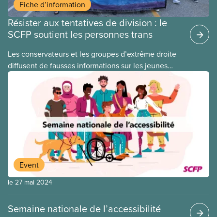
Fiche d’information
Résister aux tentatives de division : le
SCFP soutient les personnes trans
​Les conservateurs et les groupes d’extrême droite
diffusent de fausses informations sur les jeunes
2ELGBTQI+ dans l’espoir de semer la discorde dans
nos rangs. En ciblant les jeunes trans, ils cherchent
à détourner l’attention de leurs politiques
antiouvrières et alimentent la haine envers les
personnes vulnérables à des fins politiques. Les
gouvernements de droite sont gagnants lorsque la
division règne, lorsque les travailleuses et
travailleurs n’unissent pas leurs voix contre les
Event
coupes dans les services publics, la crise du coût
de la vie ou tout autre problème.
le 27 mai 2024
Semaine nationale de l’accessibilité