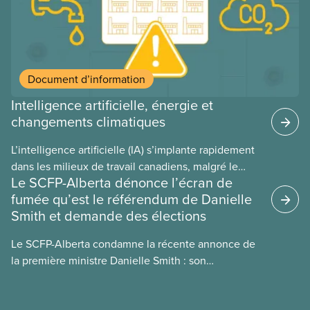
énergétique de l’IA, ses conséquences
environnementales, le rôle du secteur privé dans
l’intensification de ces conséquences et les
mesures à adopter pour les prévenir.
Document d’information
Intelligence artificielle, énergie et
changements climatiques
L’intelligence artificielle (IA) s’implante rapidement
dans les milieux de travail canadiens, malgré le
Le SCFP-Alberta dénonce l’écran de
manque de lois et de règlements pour l’encadrer et
fumée qu’est le référendum de Danielle
de tests menés en amont. Le présent document
Smith et demande des élections
d’information porte sur la consommation
énergétique de l’IA, ses conséquences
Le SCFP-Alberta condamne la récente annonce de
environnementales, le rôle du secteur privé dans
la première ministre Danielle Smith : son
l’intensification de ces conséquences et les
référendum anti-immigration pourrait rendre
mesures à adopter pour les prévenir.
l’exercice du vote plus difficile pour