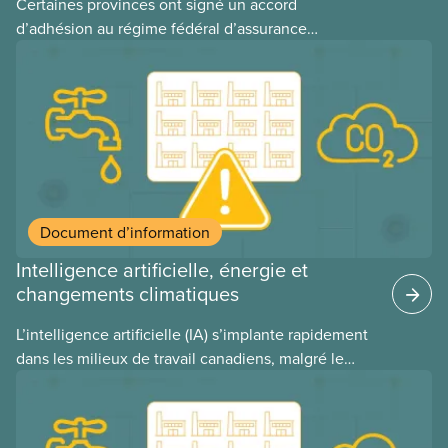
Certaines provinces ont signé un accord
d’adhésion au régime fédéral d’assurance
médicaments. Les sections locales du SCFP dans
ces provinces s’interrogent sur l’incidence que ce
régime pourrait avoir sur leurs avantages
sociaux actuels.
Document d’information
Intelligence artificielle, énergie et
changements climatiques
L’intelligence artificielle (IA) s’implante rapidement
dans les milieux de travail canadiens, malgré le
manque de lois et de règlements pour l’encadrer et
de tests menés en amont. Le présent document
d’information porte sur la consommation