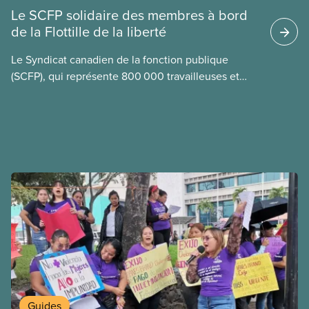
Le SCFP solidaire des membres à bord
de la Flottille de la liberté
Le Syndicat canadien de la fonction publique
(SCFP), qui représente 800 000 travailleuses et
travailleurs d’un bout à l’autre du Canada, est
solidaire de ses membres Mskwaasin Agnew (SCFP
7797) et Sadie Mees (SCFP 2329), qui se trouvaient
à bord de la Flottille de la liberté et ont été
appréhendées cette semaine par les
autorités israéliennes.
Guides