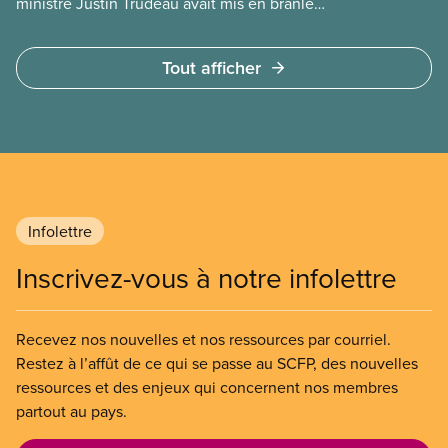
ministre Justin Trudeau avait mis en branle
plusieurs projets de privatisation, dans l’espoir que
son successeur les mènerait à terme. Voici
Tout afficher
quelques exemples :
Infolettre
Inscrivez-vous à notre infolettre
Recevez nos nouvelles et nos ressources par courriel.
Restez à l’affût de ce qui se passe au SCFP, des nouvelles
ressources et des enjeux qui concernent nos membres
partout au pays.