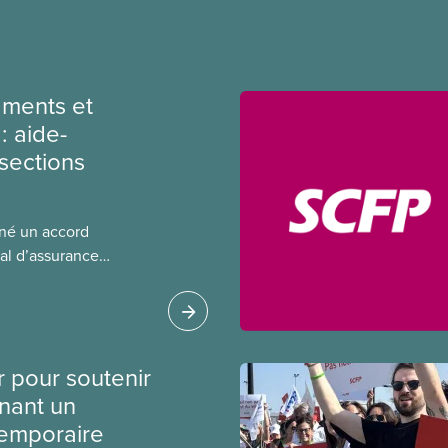
ments et
: aide-
sections
gné un accord
al d’assurance
 locales du SCFP dans
 sur l’incidence que
r leurs avantages
r pour soutenir
nant un
temporaire