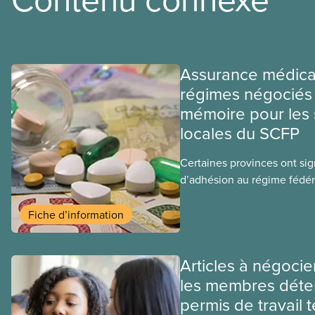
Assurance médica
régimes négociés 
mémoire pour les 
locales du SCFP
Certaines provinces ont si
d’adhésion au régime fédér
médicaments. Les sections
ces provinces s’interrogent
Fiche d’information
ce régime pourrait avoir su
sociaux actuels.
Articles à négocie
les membres déte
permis de travail 