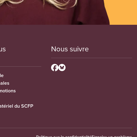
us
Nous suivre
le
cales
motions
tériel du SCFP