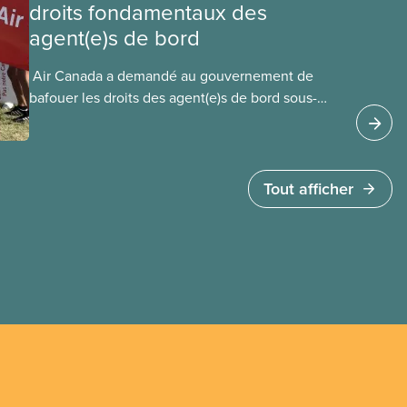
droits fondamentaux des
agent(e)s de bord
​ Air Canada a demandé au gouvernement de
bafouer les droits des agent(e)s de bord sous-
payé(e)s d’Air Canada protégés par la Charte. La
ministre de l’Emploi, Patty Hajdu, n’a attendu que
quelques heures pour accéder à cette demande
de l’entreprise. Le gouvernement libéral a
Tout afficher
invoqué l’article 107 du Code canadien du travail
pour freiner la grève des agent(e)s de bord d’Air
Canada, qui luttaient pour mettre fin au travail
non payé et aux salaires de misère.