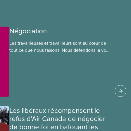
Négociation
Les travailleuses et travailleurs sont au cœur de
tout ce que nous faisons. Nous défendons la voix
de nos membres à la table de négociation et
déployons les efforts nécessaires pour obtenir
des ententes équitables. Notre objectif : de
meilleurs salaires, des conditions de travail plus
sécuritaires et du respect pour nos membres
partout au pays et dans tous les secteurs.
Les libéraux récompensent le
refus d’Air Canada de négocier
de bonne foi en bafouant les