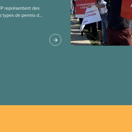
FP représentent des
s types de permis de
t les permis pour
 étrangers
tudes et les permis de