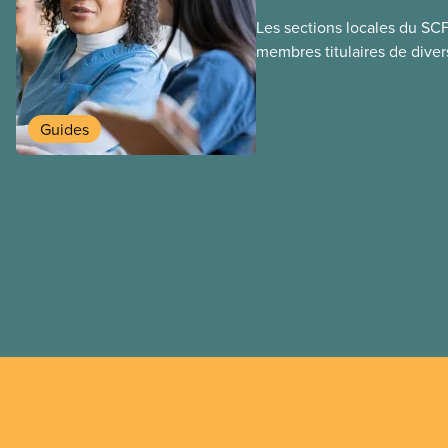
Les sections locales du SC
membres titulaires de diver
travail temporaires, incluan
travailleuses et travailleurs
temporaires, les permis d’é
Guides
travail postdiplôme.