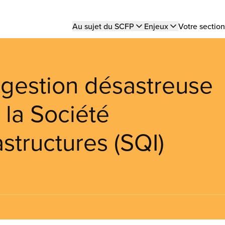
Main
Au sujet du SCFP
Enjeux
Votre section
navigation
gestion désastreuse
à la Société
structures (SQI)