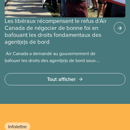
Les libéraux récompensent le refus d’Air
Canada de négocier de bonne foi en
bafouant les droits fondamentaux des
agent(e)s de bord
​ Air Canada a demandé au gouvernement de
bafouer les droits des agent(e)s de bord sous-
payé(e)s d’Air Canada protégés par la Charte. La
ministre de l’Emploi, Patty Hajdu, n’a attendu que
Tout afficher
quelques heures pour accéder à cette demande de
l’entreprise. Le gouvernement libéral a invoqué
l’article 107 du Code canadien du travail pour
freiner la grève des agent(e)s de bord d’Air Canada,
qui luttaient pour mettre fin au travail non payé et
aux salaires de misère.
Infolettre