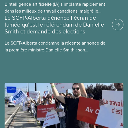
L’intelligence artificielle (IA) s’implante rapidement
dans les milieux de travail canadiens, malgré le
Le SCFP-Alberta dénonce l’écran de
manque de lois et de règlements pour l’encadrer et
fumée qu’est le référendum de Danielle
de tests menés en amont. Le présent document
Smith et demande des élections
d’information porte sur la consommation
énergétique de l’IA, ses conséquences
Le SCFP-Alberta condamne la récente annonce de
environnementales, le rôle du secteur privé dans
la première ministre Danielle Smith : son
l’intensification de ces conséquences et les
référendum anti-immigration pourrait rendre
mesures à adopter pour les prévenir.
l’exercice du vote plus difficile pour
les Albertain(e)s.