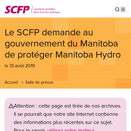
Aller
au
Show s
Op
contenu
principal
Le SCFP demande au
gouvernement du Manitoba
de protéger Manitoba Hydro
le 13 août 2019
Accueil
Salle de presse
Attention : cette page est tirée de nos archives.
Il se pourrait que notre site Internet contienne
des informations plus récentes sur ce sujet.
Pour le savoir,
utilisez notre moteur