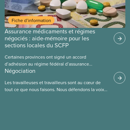
Fiche d’information
Assurance médicaments et régimes
négociés : aide-mémoire pour les
sections locales du SCFP
Certaines provinces ont signé un accord
d’adhésion au régime fédéral d’assurance
Négociation
médicaments. Les sections locales du SCFP dans
ces provinces s’interrogent sur l’incidence que ce
Les travailleuses et travailleurs sont au cœur de
régime pourrait avoir sur leurs avantages
tout ce que nous faisons. Nous défendons la voix
sociaux actuels.
de nos membres à la table de négociation et
déployons les efforts nécessaires pour obtenir des
ententes équitables. Notre objectif : de meilleurs
salaires, des conditions de travail plus sécuritaires
et du respect pour nos membres partout au pays et