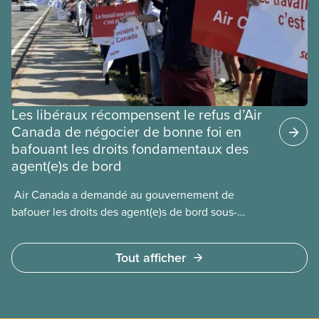
travail postdiplôme.
Les libéraux récompensent le refus d’Air
Canada de négocier de bonne foi en
bafouant les droits fondamentaux des
agent(e)s de bord
​ Air Canada a demandé au gouvernement de
bafouer les droits des agent(e)s de bord sous-
payé(e)s d’Air Canada protégés par la Charte. La
ministre de l’Emploi, Patty Hajdu, n’a attendu que
Tout afficher
quelques heures pour accéder à cette demande de
l’entreprise. Le gouvernement libéral a invoqué
l’article 107 du Code canadien du travail pour
freiner la grève des agent(e)s de bord d’Air Canada,