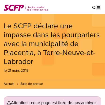
Aller
au
Show s
Op
contenu
principal
Le SCFP déclare une
impasse dans les pourparlers
avec la municipalité de
Placentia, à Terre-Neuve-et-
Labrador
le 21 mars 2019
Accueil
Salle de presse
Attention : cette page est tirée de nos archives.